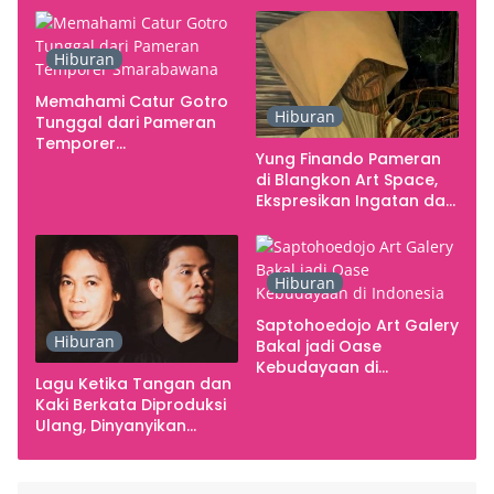
Hiburan
Memahami Catur Gotro
Hiburan
Tunggal dari Pameran
Temporer
Yung Finando Pameran
Smarabawana
di Blangkon Art Space,
Ekspresikan Ingatan dan
Emosi
Hiburan
Saptohoedojo Art Galery
Hiburan
Bakal jadi Oase
Kebudayaan di
Lagu Ketika Tangan dan
Indonesia
Kaki Berkata Diproduksi
Ulang, Dinyanyikan
Cakra Khan Bersama
Chrisye