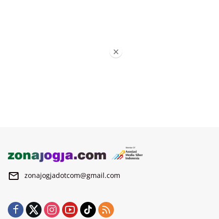
×
zonajogjadotcom@gmail.com