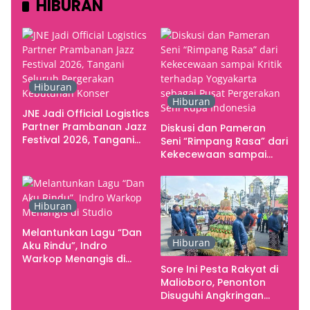
HIBURAN
Hiburan
Hiburan
JNE Jadi Official Logistics
Partner Prambanan Jazz
Diskusi dan Pameran
Festival 2026, Tangani
Seni “Rimpang Rasa” dari
Seluruh Pergerakan
Kekecewaan sampai
Kebutuhan Konser
Kritik terhadap
Yogyakarta sebagai
Pusat Pergerakan Seni
Hiburan
Rupa Indonesia
Melantunkan Lagu “Dan
Hiburan
Aku Rindu”, Indro
Warkop Menangis di
Sore Ini Pesta Rakyat di
Studio
Malioboro, Penonton
Disuguhi Angkringan
Gratis