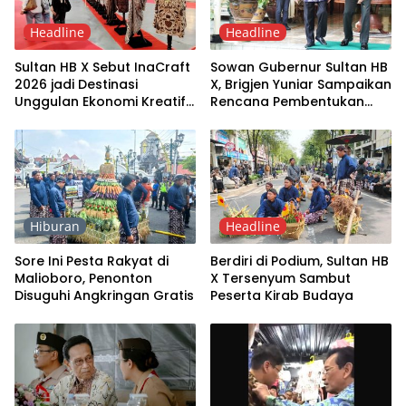
Headline
Headline
Sultan HB X Sebut InaCraft
Sowan Gubernur Sultan HB
2026 jadi Destinasi
X, Brigjen Yuniar Sampaikan
Unggulan Ekonomi Kreatif
Rencana Pembentukan
di Tingkat Global
Kodam
Hiburan
Headline
Sore Ini Pesta Rakyat di
Berdiri di Podium, Sultan HB
Malioboro, Penonton
X Tersenyum Sambut
Disuguhi Angkringan Gratis
Peserta Kirab Budaya