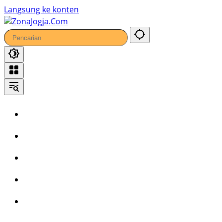
44
Langsung ke konten
Home
Headline
Kronika
Bisnis
Wisata