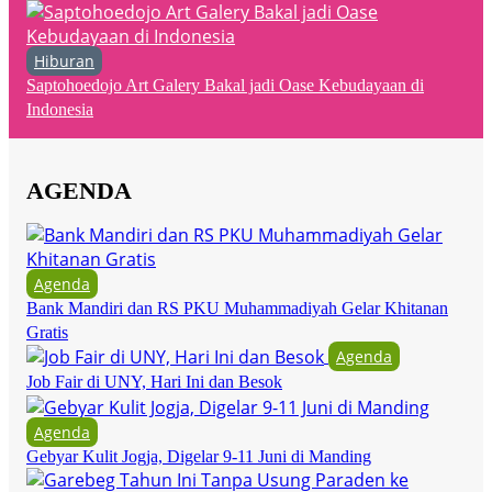
Hiburan
Saptohoedojo Art Galery Bakal jadi Oase Kebudayaan di
Indonesia
AGENDA
Agenda
Bank Mandiri dan RS PKU Muhammadiyah Gelar Khitanan
Gratis
Agenda
Job Fair di UNY, Hari Ini dan Besok
Agenda
Gebyar Kulit Jogja, Digelar 9-11 Juni di Manding