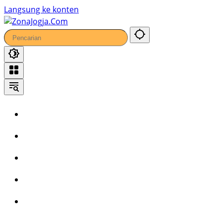
38
Langsung ke konten
Home
Headline
Kronika
Bisnis
Wisata