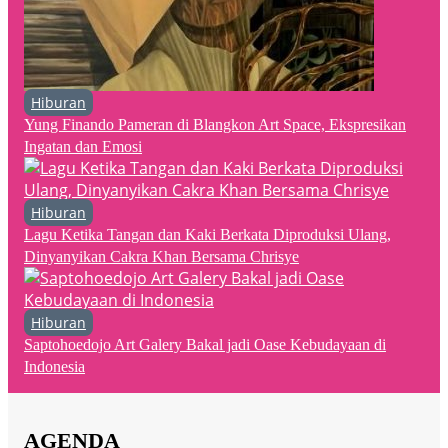
Hiburan
Yung Finando Pameran di Blangkon Art Space, Ekspresikan
Ingatan dan Emosi
Hiburan
Lagu Ketika Tangan dan Kaki Berkata Diproduksi Ulang,
Dinyanyikan Cakra Khan Bersama Chrisye
Hiburan
Saptohoedojo Art Galery Bakal jadi Oase Kebudayaan di
Indonesia
AGENDA