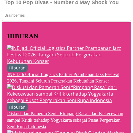
HIBURAN
Hiburan
JNE Jadi Official Logistics Partner Prambanan Jazz Festival
2026, Tangani Seluruh Pergerakan Kebutuhan Konser
Hiburan
Diskusi dan Pameran Seni “Rimpang Rasa” dari Kekecewaan
sampai Kritik terhadap Yogyakarta sebagai Pusat Pergerakan
Seni Rupa Indonesia