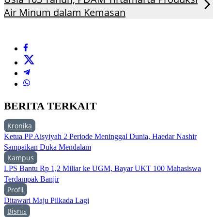
Air Minum dalam Kemasan
BERITA TERKAIT
Kronika
Ketua PP Aisyiyah 2 Periode Meninggal Dunia, Haedar Nashir
Sampaikan Duka Mendalam
Kampus
LPS Bantu Rp 1,2 Miliar ke UGM, Bayar UKT 100 Mahasiswa
Terdampak Banjir
Profil
Ditawari Maju Pilkada Lagi
Bisnis