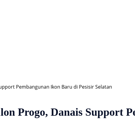
Hiburan
Nasional
Profil
Agenda
pport Pembangunan Ikon Baru di Pesisir Selatan
on Progo, Danais Support P