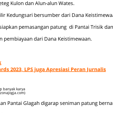
Teteg Kulon dan Alun-alun Wates.
Milir Kedungsari bersumber dari Dana Keistimew
siapkan pemasangan patung di Pantai Trisik dan
n pembiayaan dari Dana Keistimewaan.
k
s 2023, LPS juga Apresiasi Peran Jurnalis
p banyak karya
/zonajogja.com)
dan Pantai Glagah digarap seniman patung bern