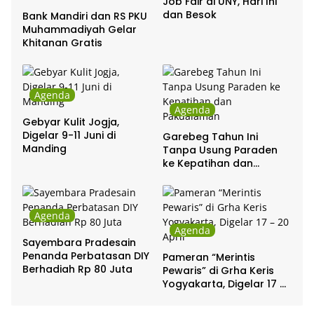
Job Fair di UNY, Hari Ini
dan Besok
Bank Mandiri dan RS PKU
Muhammadiyah Gelar
Khitanan Gratis
Agenda
Agenda
Gebyar Kulit Jogja,
Digelar 9-11 Juni di
Garebeg Tahun Ini
Manding
Tanpa Usung Paraden
ke Kepatihan dan
Pakualaman
Agenda
Agenda
Sayembara Pradesain
Penanda Perbatasan DIY
Pameran “Merintis
Berhadiah Rp 80 Juta
Pewaris” di Grha Keris
Yogyakarta, Digelar 17 –
20 April