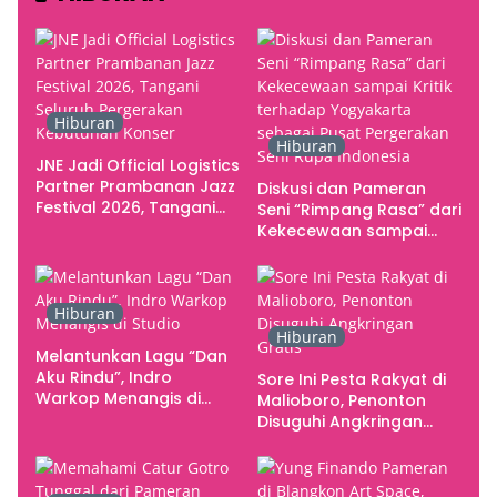
Hiburan
Hiburan
JNE Jadi Official Logistics
Partner Prambanan Jazz
Diskusi dan Pameran
Festival 2026, Tangani
Seni “Rimpang Rasa” dari
Seluruh Pergerakan
Kekecewaan sampai
Kebutuhan Konser
Kritik terhadap
Yogyakarta sebagai
Pusat Pergerakan Seni
Hiburan
Rupa Indonesia
Hiburan
Melantunkan Lagu “Dan
Aku Rindu”, Indro
Sore Ini Pesta Rakyat di
Warkop Menangis di
Malioboro, Penonton
Studio
Disuguhi Angkringan
Gratis