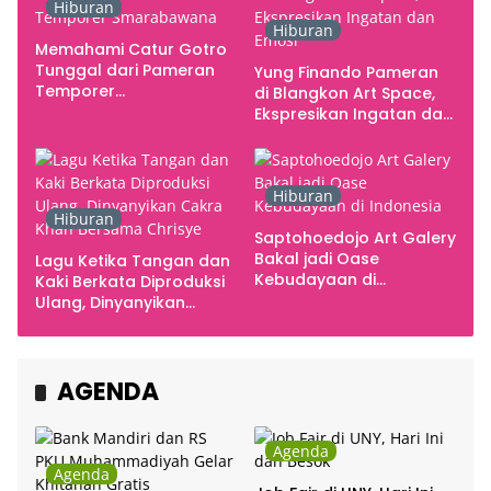
Hiburan
Hiburan
Memahami Catur Gotro
Tunggal dari Pameran
Yung Finando Pameran
Temporer
di Blangkon Art Space,
Smarabawana
Ekspresikan Ingatan dan
Emosi
Hiburan
Hiburan
Saptohoedojo Art Galery
Bakal jadi Oase
Lagu Ketika Tangan dan
Kebudayaan di
Kaki Berkata Diproduksi
Indonesia
Ulang, Dinyanyikan
Cakra Khan Bersama
Chrisye
AGENDA
Agenda
Agenda