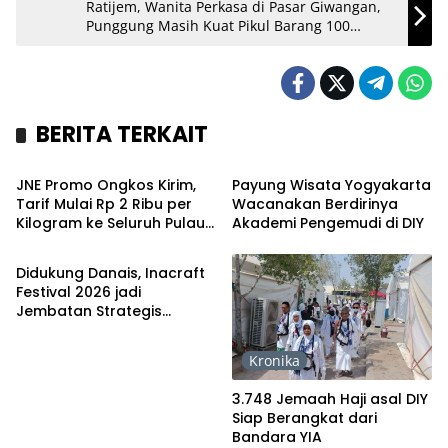
Ratijem, Wanita Perkasa di Pasar Giwangan,
Punggung Masih Kuat Pikul Barang 100
Kilogram
BERITA TERKAIT
Bisnis
Headline
JNE Promo Ongkos Kirim,
Payung Wisata Yogyakarta
Tarif Mulai Rp 2 Ribu per
Wacanakan Berdirinya
Kilogram ke Seluruh Pulau
Akademi Pengemudi di DIY
Headline
Jawa
Didukung Danais, Inacraft
Festival 2026 jadi
Jembatan Strategis
Kerajinan DIY Tembus
Pasar Global
Kronika
3.748 Jemaah Haji asal DIY
Siap Berangkat dari
Bandara YIA