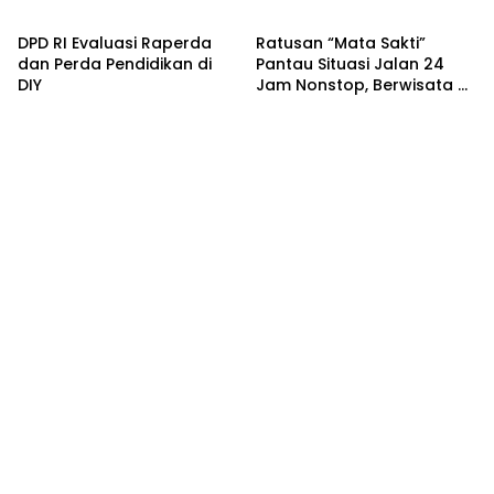
Headline
Kronika
DPD RI Evaluasi Raperda
Ratusan “Mata Sakti”
dan Perda Pendidikan di
Pantau Situasi Jalan 24
DIY
Jam Nonstop, Berwisata di
DIY Makin Menyenangkan