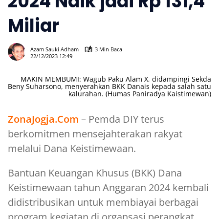
2024 Naik jadi Rp 131,4
Miliar
770
Azam Sauki Adham
3 Min Baca
22/12/2023 12:49
MAKIN MEMBUMI: Wagub Paku Alam X, didampingi Sekda
Beny Suharsono, menyerahkan BKK Danais kepada salah satu
kalurahan. (Humas Paniradya Kaistimewan)
ZonaJogja.Com
– Pemda DIY terus
berkomitmen mensejahterakan rakyat
melalui Dana Keistimewaan.
Bantuan Keuangan Khusus (BKK) Dana
Keistimewaan tahun Anggaran 2024 kembali
didistribusikan untuk membiayai berbagai
program kegiatan di organsasi perangkat