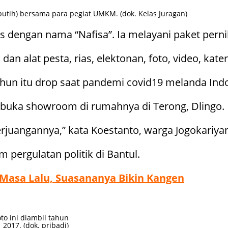
putih) bersama para pegiat UMKM. (dok. Kelas Juragan)
as dengan nama “Nafisa”. Ia melayani paket pern
n alat pesta, rias, elektonan, foto, video, kat
ahun itu drop saat pandemi covid19 melanda Ind
embuka showroom di rumahnya di Terong, Dlingo.
erjuangannya,” kata Koestanto, warga Jogokariya
m pergulatan politik di Bantul.
 Masa Lalu, Suasananya Bikin Kangen
to ini diambil tahun
2017. (dok. pribadi)