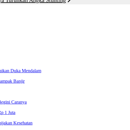
a Turunkan Angka Stunting
mpaikan Duka Mendalam
ampak Banjir
egini Caranya
p 1 Juta
ijakan Kesehatan