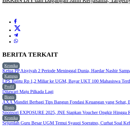
BKKBN DIY dan Dagangan Jalin Kerjasama, Targetny
BERITA TERKAIT
Kronika
Ketua PP Aisyiyah 2 Periode Meninggal Dunia, Haedar Nashir Sa
Kampus
LPS Bantu Rp 1,2 Miliar ke UGM, Bayar UKT 100 Mahasiswa Terd
Profil
Ditawari Maju Pilkada Lagi
Bisnis
AXA Mandiri Berbagi Tips Bangun Fondasi Keuangan yang Sehat, B
Bisnis
Sponsori EXPOSURE 2025, JNE Siapkan Voucher Ongkir Hingga R
Kronika
Sejumlah Guru Besar UGM Temui Syauqi Soeratno, Curhat Soal Keb