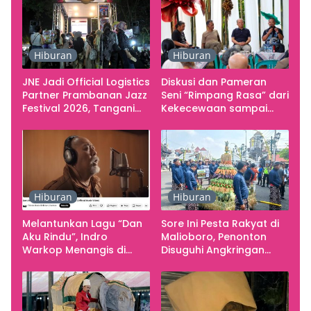
Hiburan
Hiburan
JNE Jadi Official Logistics
Diskusi dan Pameran
Partner Prambanan Jazz
Seni “Rimpang Rasa” dari
Festival 2026, Tangani
Kekecewaan sampai
Seluruh Pergerakan
Kritik terhadap
Kebutuhan Konser
Yogyakarta sebagai
Pusat Pergerakan Seni
Rupa Indonesia
Hiburan
Hiburan
Melantunkan Lagu “Dan
Sore Ini Pesta Rakyat di
Aku Rindu”, Indro
Malioboro, Penonton
Warkop Menangis di
Disuguhi Angkringan
Studio
Gratis