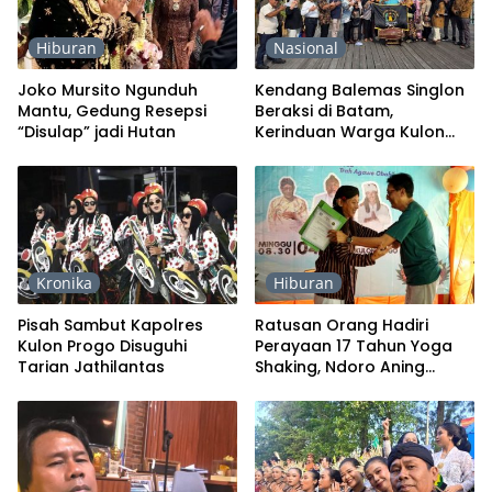
Hiburan
Nasional
Joko Mursito Ngunduh
Kendang Balemas Singlon
Mantu, Gedung Resepsi
Beraksi di Batam,
“Disulap” jadi Hutan
Kerinduan Warga Kulon
Progo kepada Kampung
Halaman Terobati
Kronika
Hiburan
Pisah Sambut Kapolres
Ratusan Orang Hadiri
Kulon Progo Disuguhi
Perayaan 17 Tahun Yoga
Tarian Jathilantas
Shaking, Ndoro Aning
Didauluat jadi Pengayom
YSCJK