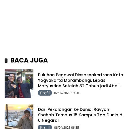
BACA JUGA
Puluhan Pegawai Dinsosnakertrans Kota
Yogyakarta Mbrambangi, Lepas
Maryustion Setelah 32 Tahun jadi Abdi
Negara
Profil
02/07/2026 19:50
Dari Pekalongan ke Dunia: Rayyan
Shahab Tembus 15 Kampus Top Dunia di
6 Negara!
Profil
06/04/2026 06:35