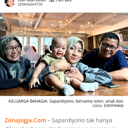
Azam Sauki Adham
2 Min Baca
22/04/2024 07:55
KELUARGA BAHAGIA: Sapardiyono, bersama isteri, anak dan
cucu. (istimewa)
ZonaJogja.Com
– Sapardiyono tak hanya