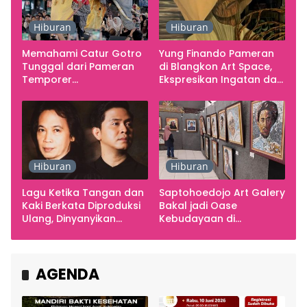
Hiburan
Hiburan
Memahami Catur Gotro
Yung Finando Pameran
Tunggal dari Pameran
di Blangkon Art Space,
Temporer
Ekspresikan Ingatan dan
Smarabawana
Emosi
Hiburan
Hiburan
Lagu Ketika Tangan dan
Saptohoedojo Art Galery
Kaki Berkata Diproduksi
Bakal jadi Oase
Ulang, Dinyanyikan
Kebudayaan di
Cakra Khan Bersama
Indonesia
Chrisye
AGENDA