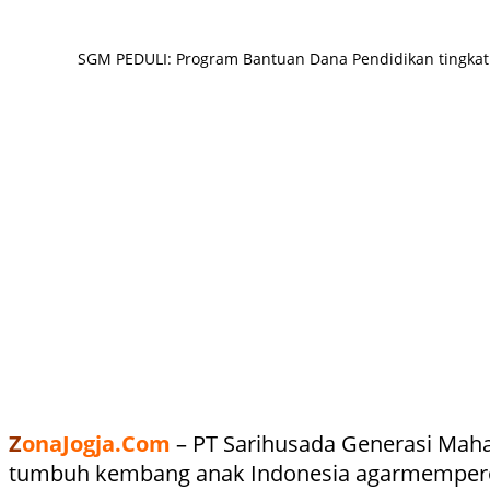
SGM PEDULI: Program Bantuan Dana Pendidikan tingkat Se
Z
onaJogja.Com
– PT Sarihusada Generasi Maha
tumbuh kembang anak Indonesia agarmemperole