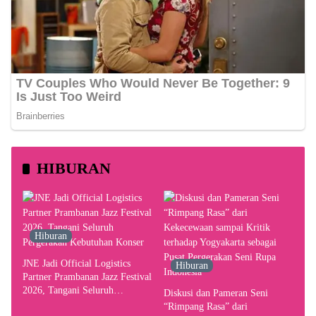
HIBURAN
Hiburan
JNE Jadi Official Logistics
Hiburan
Partner Prambanan Jazz Festival
2026, Tangani Seluruh
Diskusi dan Pameran Seni
Pergerakan Kebutuhan Konser
“Rimpang Rasa” dari