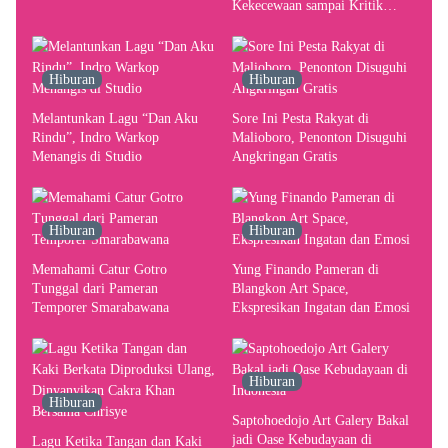
Kekecewaan sampai Kritik
terhadap Yogyakarta sebagai
Pusat Pergerakan Seni Rupa
Indonesia
Hiburan
Hiburan
Melantunkan Lagu “Dan Aku
Sore Ini Pesta Rakyat di
Rindu”, Indro Warkop
Malioboro, Penonton Disuguhi
Menangis di Studio
Angkringan Gratis
Hiburan
Hiburan
Memahami Catur Gotro
Yung Finando Pameran di
Tunggal dari Pameran
Blangkon Art Space,
Temporer Smarabawana
Ekspresikan Ingatan dan Emosi
Hiburan
Hiburan
Saptohoedojo Art Galery Bakal
jadi Oase Kebudayaan di
Lagu Ketika Tangan dan Kaki