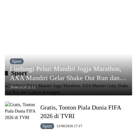
Sport
Lindungi Pelari Mandiri Jogja Marathon,
Sport
AXA Mandiri Gelar Shake Out Run dan
Literasi Keuangan
20/06/2026 22:12
Gratis, Tonton Piala Dunia FIFA
2026 di TVRI
Sport
12/06/2026 17:17