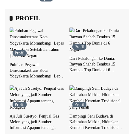
PROFIL
Profil
Profil
Dari Pekalongan ke Dunia:
Rayyan Shahab Tembus 15
Puluhan Pegawai
Kampus Top Dunia di 6
Dinsosnakertrans Kota
Negara!
Yogyakarta Mbrambangi, Lepas
Maryustion Setelah 32 Tahun
jadi Abdi Negara
Profil
Profil
Aji Juli Susetyo, Penjual Gas
Dampingi Seni Budaya di
Melon yang jadi Sumber
Kalurahan Miskin, Hidupkan
Informasi Apapun tentang
Kembali Kesenian Tradisional
Kotagede
yang Punah