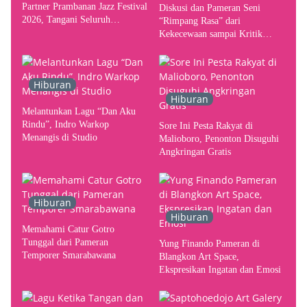
Partner Prambanan Jazz Festival
Diskusi dan Pameran Seni
2026, Tangani Seluruh
“Rimpang Rasa” dari
Pergerakan Kebutuhan Konser
Kekecewaan sampai Kritik
terhadap Yogyakarta sebagai
Pusat Pergerakan Seni Rupa
Indonesia
Hiburan
Hiburan
Melantunkan Lagu “Dan Aku
Rindu”, Indro Warkop
Sore Ini Pesta Rakyat di
Menangis di Studio
Malioboro, Penonton Disuguhi
Angkringan Gratis
Hiburan
Hiburan
Memahami Catur Gotro
Tunggal dari Pameran
Yung Finando Pameran di
Temporer Smarabawana
Blangkon Art Space,
Ekspresikan Ingatan dan Emosi