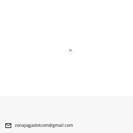
×
zonajogjadotcom@gmail.com