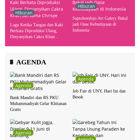
Hiburan
Hiburan
Saptohoedojo Art Galery Bakal
jadi Oase Kebudayaan di
Lagu Ketika Tangan dan Kaki
Indonesia
Berkata Diproduksi Ulang,
Dinyanyikan Cakra Khan
Bersama Chrisye
AGENDA
Agenda
Agenda
Job Fair di UNY, Hari Ini dan
Besok
Bank Mandiri dan RS PKU
Muhammadiyah Gelar Khitanan
Gratis
Agenda
Agenda