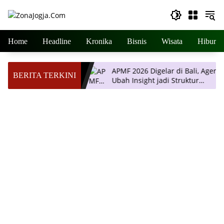
Langsung
ke
konten
Home
Headline
Kronika
Bisnis
Wisata
Hiburan
ertemuan Ilmiah
APMF 2026 Digelar di Bali, Agendany
BERITA TERKINI
arta, Hadirkan
Ubah Insight jadi Struktur
i Terkini
Pengambilan Keputusan