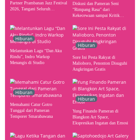
Partner Prambanan Jazz Festival
Diskusi dan Pameran Seni
2026, Tangani Seluruh
“Rimpang Rasa” dari
Pergerakan Kebutuhan Konser
Kekecewaan sampai Kritik
terhadap Yogyakarta sebagai
Pusat Pergerakan Seni Rupa
Indonesia
Hiburan
Hiburan
Melantunkan Lagu “Dan Aku
Rindu”, Indro Warkop
Sore Ini Pesta Rakyat di
Menangis di Studio
Malioboro, Penonton Disuguhi
Angkringan Gratis
Hiburan
Hiburan
Memahami Catur Gotro
Tunggal dari Pameran
Yung Finando Pameran di
Temporer Smarabawana
Blangkon Art Space,
Ekspresikan Ingatan dan Emosi