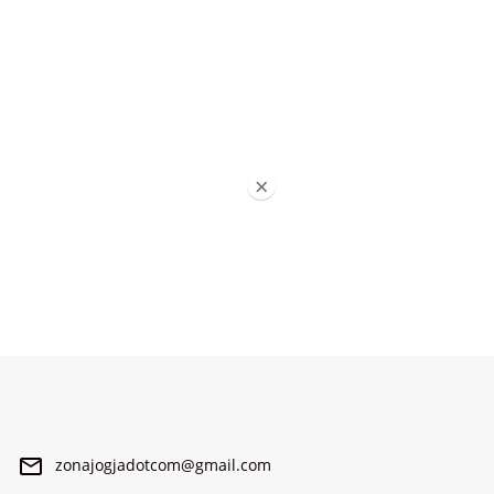
×
zonajogjadotcom@gmail.com