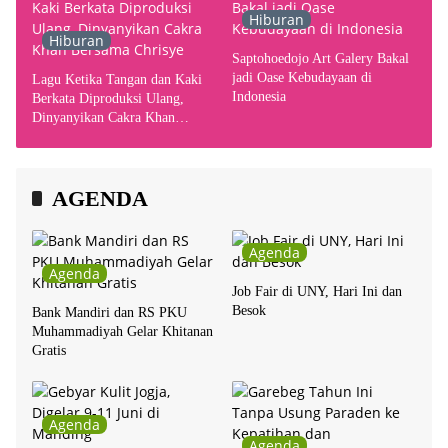
Hiburan
Hiburan
Saptohoedojo Art Galery Bakal
jadi Oase Kebudayaan di
Lagu Ketika Tangan dan Kaki
Indonesia
Berkata Diproduksi Ulang,
Dinyanyikan Cakra Khan
Bersama Chrisye
AGENDA
Agenda
Agenda
Job Fair di UNY, Hari Ini dan
Besok
Bank Mandiri dan RS PKU
Muhammadiyah Gelar Khitanan
Gratis
Agenda
Agenda