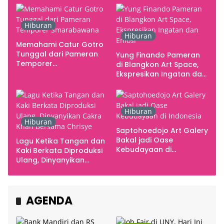
Hiburan
Hiburan
Memahami Catur Gotro
Tunggal dari Pameran
Yung Finando Pameran
Temporer
di Blangkon Art Space,
Smarabawana
Ekspresikan Ingatan dan
Emosi
Hiburan
Hiburan
Saptohoedojo Art Galery
Bakal jadi Oase
Lagu Ketika Tangan dan
Kebudayaan di
Kaki Berkata Diproduksi
Indonesia
Ulang, Dinyanyikan
Cakra Khan Bersama
Chrisye
AGENDA