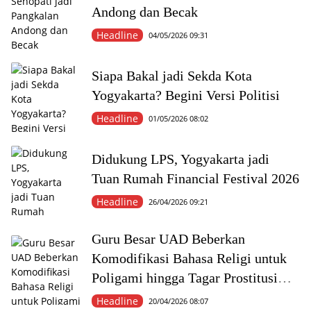
Andong dan Becak
Headline
04/05/2026 09:31
Siapa Bakal jadi Sekda Kota
Yogyakarta? Begini Versi Politisi
Headline
01/05/2026 08:02
Didukung LPS, Yogyakarta jadi
Tuan Rumah Financial Festival 2026
Headline
26/04/2026 09:21
Guru Besar UAD Beberkan
Komodifikasi Bahasa Religi untuk
Poligami hingga Tagar Prostitusi
Online
Headline
20/04/2026 08:07