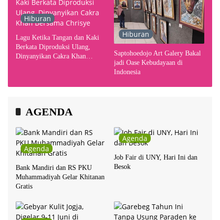
Hiburan
Hiburan
Lagu Ketika Tangan dan Kaki
Berkata Diproduksi Ulang,
Saptohoedojo Art Galery Bakal
Dinyanyikan Cakra Khan
jadi Oase Kebudayaan di
Bersama Chrisye
Indonesia
AGENDA
Agenda
Agenda
Job Fair di UNY, Hari Ini dan
Besok
Bank Mandiri dan RS PKU
Muhammadiyah Gelar Khitanan
Gratis