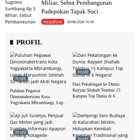
Miliar, Sebut Pembangunan
Padepokan Tapak Suci
Muhammadiyah Sangat Visioner
Headline
20/06/2026 16:58
PROFIL
Profil
Profil
Dari Pekalongan ke Dunia:
Rayyan Shahab Tembus 15
Puluhan Pegawai
Kampus Top Dunia di 6
Dinsosnakertrans Kota
Negara!
Yogyakarta Mbrambangi, Lepas
Maryustion Setelah 32 Tahun
jadi Abdi Negara
Profil
Profil