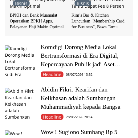
Bisnis
Bisnis
BPKH dan Bank Muamalat
Kim’s Bar & Kitchen
Operasikan BPKH Apps,
Luncurkan “Membership Card
Pelayanan Haji Makin Optimal
for Business”, Bawa Tamu
Dapat Fee 8 Persen
Komdigi Dorong Media Lokal
Bertransformasi di Era Digital,
Kepercayaan Publik jadi Aset
Terbesar Media
Headline
08/07/2026 13:52
Abidin Fikri: Kearifan dan
Keikhasan adalah Sumbangan
Muhammadiyah kepada Bangsa
Headline
28/06/2026 20:14
Wow ! Sugiono Sumbang Rp 5