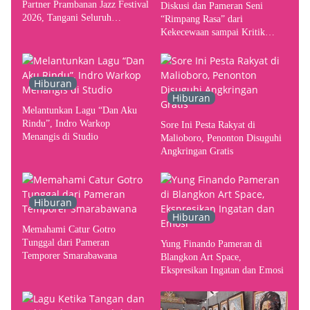
Partner Prambanan Jazz Festival
Diskusi dan Pameran Seni
2026, Tangani Seluruh
“Rimpang Rasa” dari
Pergerakan Kebutuhan Konser
Kekecewaan sampai Kritik
terhadap Yogyakarta sebagai
Pusat Pergerakan Seni Rupa
Indonesia
Hiburan
Hiburan
Melantunkan Lagu “Dan Aku
Rindu”, Indro Warkop
Sore Ini Pesta Rakyat di
Menangis di Studio
Malioboro, Penonton Disuguhi
Angkringan Gratis
Hiburan
Hiburan
Memahami Catur Gotro
Tunggal dari Pameran
Yung Finando Pameran di
Temporer Smarabawana
Blangkon Art Space,
Ekspresikan Ingatan dan Emosi