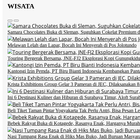
WISATA
Samara Chocolates Buka di Sleman, Suguhkan Cokelat Premium
Melawan Lelah dan Lapar, Bocah Ini Menyerah di Pos Jolotundo
Touring Bergerak Bersama, JNE-FJ2 Eksplorasi Kopi Gunungkidu
Kantongi Izin Pemda, PT Biru Bianti Indonesia Kembangkan Pant
Krista Exhibitions Group Gelar 3 Pameran di JEC, Dilaksanakan 8
Ini 6 Destinasi Kuliner dan Hiburan di Surabaya Timur, Aloft Sura
Beli Tiket Taman Pintar Yogyakarta Tak Perlu Antri, Bisa Pesan 
Bebek Rakyat Buka di Kotagede, Rasanya Enak, Harganya Murah
Nasi Tumpang Rasa Enak di Hiks Mas Buko, Jadi Buruan Masyar