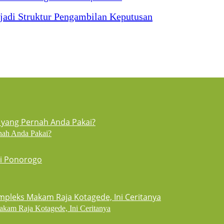
jadi Struktur Pengambilan Keputusan
nah Anda Pakai?
akam Raja Kotagede, Ini Ceritanya