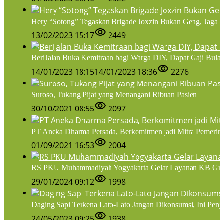
Hery “Sotong” Tegaskan Brigade Joxzin Bukan Geng, Jaga 
13/02/2023 15:17
2449
BeriJalan Buka Kemitraan bagi Warga DIY, Dapat Gaji Bula
14/01/2023 18:15
14/01/2023 18:36
2276
Suroso, Tukang Pijat yang Menangani Ribuan Pasien
30/10/2021 08:55
2097
PT Aneka Dharma Persada, Berkomitmen jadi Mitra Pemeri
01/09/2021 16:53
2004
RS PKU Muhammadiyah Yogyakarta Gelar Layanan KB Grat
29/01/2024 09:12
1998
Daging Sapi Terkena Lato-Lato Jangan Dikonsumsi, Ini Pe
24/05/2023 09:25
1938