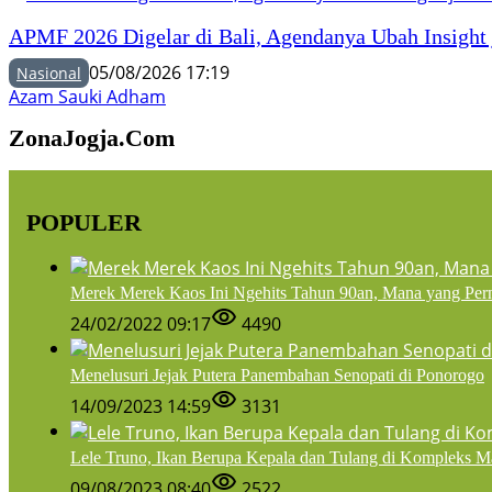
APMF 2026 Digelar di Bali, Agendanya Ubah Insight 
05/08/2026 17:19
Nasional
Azam Sauki Adham
ZonaJogja.Com
POPULER
Merek Merek Kaos Ini Ngehits Tahun 90an, Mana yang Per
24/02/2022 09:17
4490
Menelusuri Jejak Putera Panembahan Senopati di Ponorogo
14/09/2023 14:59
3131
Lele Truno, Ikan Berupa Kepala dan Tulang di Kompleks M
09/08/2023 08:40
2522