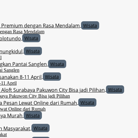
Wisata
 dengan Rasa Mendalam
Wisata
Wisata
l
Wisata
ai Sanglen
Wisata
-11 April
Wisata
baya Pakuwon City Bisa jadi Pilihan
Wisata
Lewat Online dari Rumah
Wisata
Wisata
akat