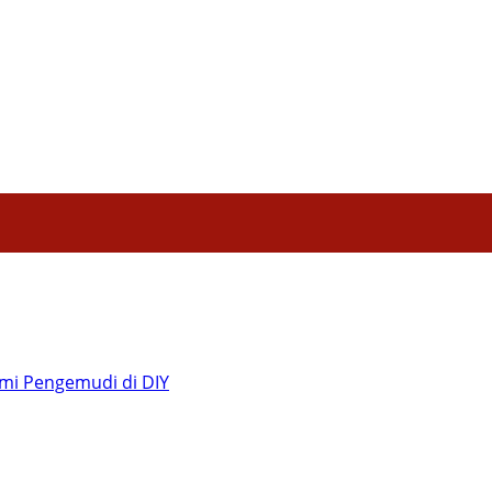
Hiburan
Nasional
Profil
Agenda
ya Akademi Pengemudi di DIY