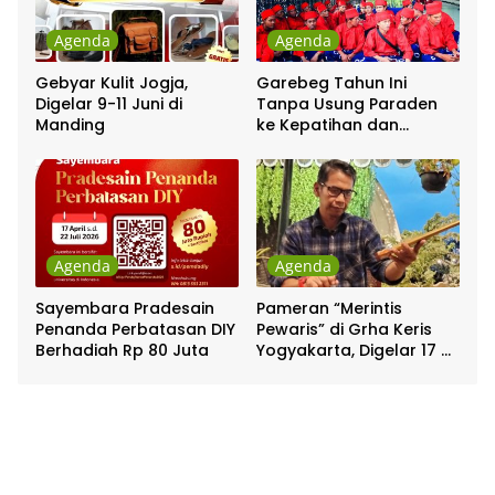
Agenda
Agenda
Gebyar Kulit Jogja,
Garebeg Tahun Ini
Digelar 9-11 Juni di
Tanpa Usung Paraden
Manding
ke Kepatihan dan
Pakualaman
Agenda
Agenda
Sayembara Pradesain
Pameran “Merintis
Penanda Perbatasan DIY
Pewaris” di Grha Keris
Berhadiah Rp 80 Juta
Yogyakarta, Digelar 17 –
20 April