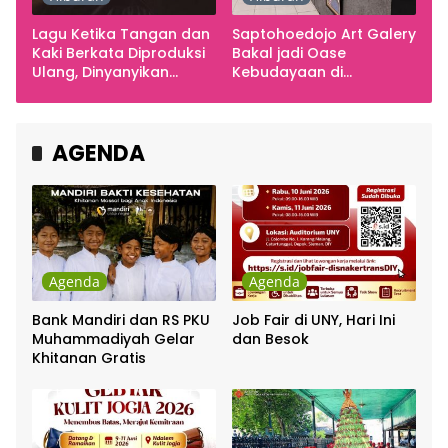
Lagu Ketika Tangan dan
Saptohoedojo Art Galery
Kaki Berkata Diproduksi
Bakal jadi Oase
Ulang, Dinyanyikan
Kebudayaan di
Cakra Khan Bersama
Indonesia
Chrisye
AGENDA
Agenda
Agenda
Bank Mandiri dan RS PKU
Job Fair di UNY, Hari Ini
Muhammadiyah Gelar
dan Besok
Khitanan Gratis