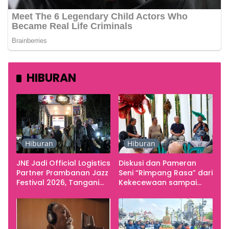
HIBURAN
Hiburan
Hiburan
JNE Jadi Official Logistics
Diskusi dan Pameran
Partner Prambanan Jazz
Seni “Rimpang Rasa” dari
Festival 2026, Tangani
Kekecewaan sampai
Seluruh Pergerakan
Kritik terhadap
Kebutuhan Konser
Yogyakarta sebagai
Pusat Pergerakan Seni
Rupa Indonesia