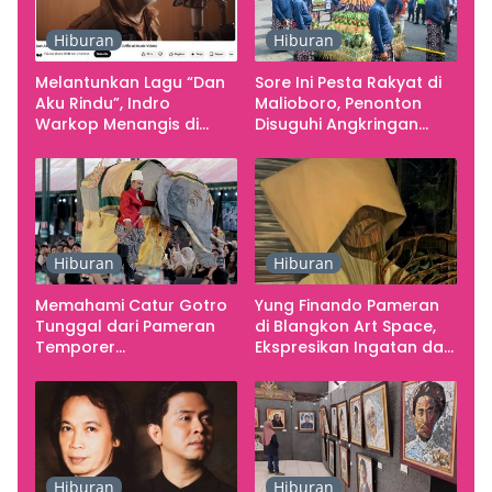
Hiburan
Hiburan
Melantunkan Lagu “Dan
Sore Ini Pesta Rakyat di
Aku Rindu”, Indro
Malioboro, Penonton
Warkop Menangis di
Disuguhi Angkringan
Studio
Gratis
Hiburan
Hiburan
Memahami Catur Gotro
Yung Finando Pameran
Tunggal dari Pameran
di Blangkon Art Space,
Temporer
Ekspresikan Ingatan dan
Smarabawana
Emosi
Hiburan
Hiburan