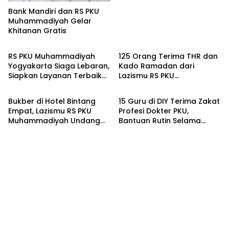
Bank Mandiri dan RS PKU
Muhammadiyah Gelar
Khitanan Gratis
Kesehatan
Kronika
RS PKU Muhammadiyah
125 Orang Terima THR dan
Yogyakarta Siaga Lebaran,
Kado Ramadan dari
Siapkan Layanan Terbaik
Lazismu RS PKU
Kronika
Kronika
bagi Pasien
Muhammadiyah
Bukber di Hotel Bintang
15 Guru di DIY Terima Zakat
Empat, Lazismu RS PKU
Profesi Dokter PKU,
Muhammadiyah Undang
Bantuan Rutin Selama
Ratusan Anak Anak
Setahun
Disabilitas