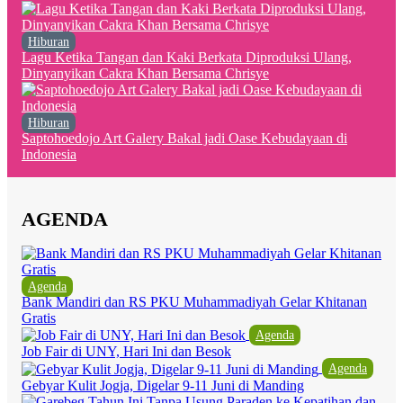
Hiburan
Lagu Ketika Tangan dan Kaki Berkata Diproduksi Ulang,
Dinyanyikan Cakra Khan Bersama Chrisye
Hiburan
Saptohoedojo Art Galery Bakal jadi Oase Kebudayaan di
Indonesia
AGENDA
Agenda
Bank Mandiri dan RS PKU Muhammadiyah Gelar Khitanan
Gratis
Agenda
Job Fair di UNY, Hari Ini dan Besok
Agenda
Gebyar Kulit Jogja, Digelar 9-11 Juni di Manding