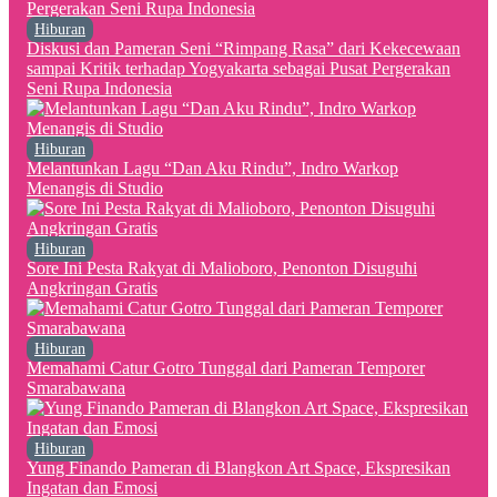
Hiburan
Diskusi dan Pameran Seni “Rimpang Rasa” dari Kekecewaan
sampai Kritik terhadap Yogyakarta sebagai Pusat Pergerakan
Seni Rupa Indonesia
Hiburan
Melantunkan Lagu “Dan Aku Rindu”, Indro Warkop
Menangis di Studio
Hiburan
Sore Ini Pesta Rakyat di Malioboro, Penonton Disuguhi
Angkringan Gratis
Hiburan
Memahami Catur Gotro Tunggal dari Pameran Temporer
Smarabawana
Hiburan
Yung Finando Pameran di Blangkon Art Space, Ekspresikan
Ingatan dan Emosi