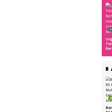
H
Lag
Tan
Ber
Ula
Ca
Ber
Ban