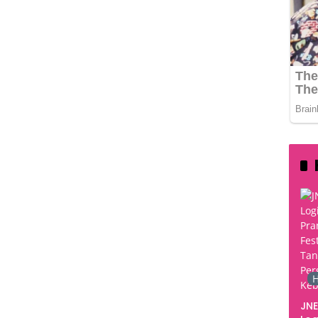
H
JNE