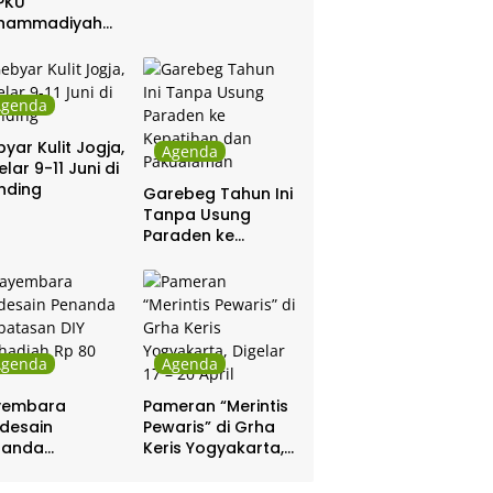
PKU
hammadiyah
ar Khitanan
tis
Agenda
yar Kulit Jogja,
Agenda
elar 9-11 Juni di
nding
Garebeg Tahun Ini
Tanpa Usung
Paraden ke
Kepatihan dan
Pakualaman
Agenda
Agenda
yembara
Pameran “Merintis
desain
Pewaris” di Grha
nanda
Keris Yogyakarta,
batasan DIY
Digelar 17 – 20
hadiah Rp 80
April