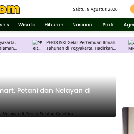
Sabtu, 8 Agustus 2026
isnis
Wisata
Hiburan
Nasional
Profil
Age
PERDOSKI Gelar Pertemuan Ilmiah
APMF 
Tahunan di Yogyakarta, Hadirkan
Ubah Insigh
Inovasi Dermatologi Terkini
Penga
Smart, Petani dan Nelayan di