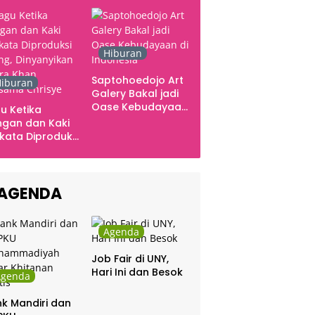
Ingatan dan Emosi
Hiburan
Saptohoedojo Art
iburan
Galery Bakal jadi
Oase Kebudayaan
u Ketika
di Indonesia
gan dan Kaki
kata Diproduksi
ng, Dinyanyikan
kra Khan
sama Chrisye
AGENDA
Agenda
Job Fair di UNY,
Hari Ini dan Besok
Agenda
k Mandiri dan