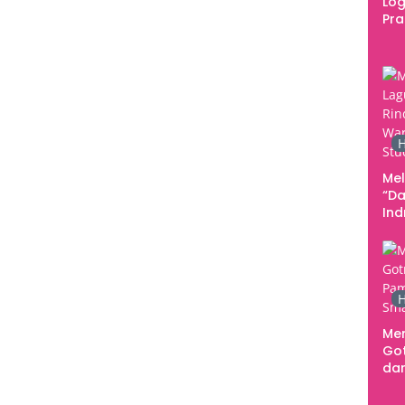
Log
Pr
Fes
Tan
Pe
Ke
H
Me
“Da
In
Men
H
Me
Go
dar
Te
Sm