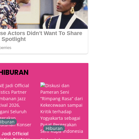
HIBURAN
iburan
Hiburan
 Jadi Official