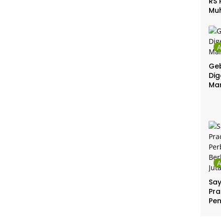
RS 
Mu
Gel
Gra
Geb
Dig
Ma
Sa
Pra
Pe
Per
Ber