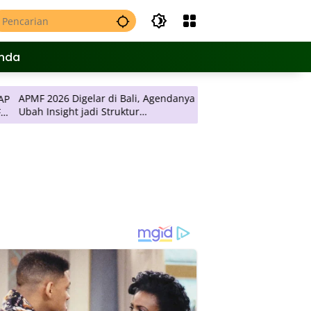
nda
2026 Digelar di Bali, Agendanya
JNE Promo Ongkos Kirim, 
t jadi Struktur
Rp 2 Ribu per Kilogram k
mbilan Keputusan
Pulau Jawa