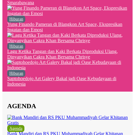
Smarabawana
Hiburan
Yung Finando Pameran di Blangkon Art Space, Ekspresikan
Ingatan dan Emosi
Hiburan
Lagu Ketika Tangan dan Kaki Berkata Diproduksi Ulang,
Dinyanyikan Cakra Khan Bersama Chrisye
Hiburan
Saptohoedojo Art Galery Bakal jadi Oase Kebudayaan di
Indonesia
AGENDA
Agenda
Bank Mandiri dan RS PKU Muhammadiyah Gelar Khitanan