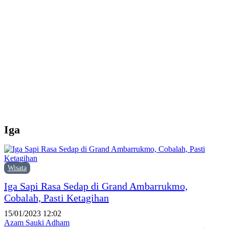
d
Y
M
H
P
F
P
Iga
Wisata
Iga Sapi Rasa Sedap di Grand Ambarrukmo,
Cobalah, Pasti Ketagihan
15/01/2023 12:02
Azam Sauki Adham