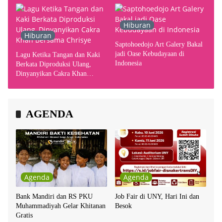
Hiburan
Hiburan
Saptohoedojo Art Galery Bakal
jadi Oase Kebudayaan di
Lagu Ketika Tangan dan Kaki
Indonesia
Berkata Diproduksi Ulang,
Dinyanyikan Cakra Khan
Bersama Chrisye
AGENDA
Agenda
Agenda
Bank Mandiri dan RS PKU
Job Fair di UNY, Hari Ini dan
Muhammadiyah Gelar Khitanan
Besok
Gratis