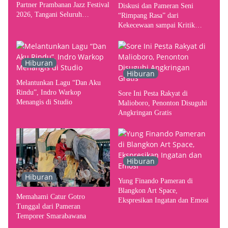
Partner Prambanan Jazz Festival
Diskusi dan Pameran Seni
2026, Tangani Seluruh
“Rimpang Rasa” dari
Pergerakan Kebutuhan Konser
Kekecewaan sampai Kritik
terhadap Yogyakarta sebagai
Pusat Pergerakan Seni Rupa
Indonesia
Hiburan
Hiburan
Melantunkan Lagu “Dan Aku
Rindu”, Indro Warkop
Sore Ini Pesta Rakyat di
Menangis di Studio
Malioboro, Penonton Disuguhi
Angkringan Gratis
Hiburan
Hiburan
Yung Finando Pameran di
Blangkon Art Space,
Memahami Catur Gotro
Ekspresikan Ingatan dan Emosi
Tunggal dari Pameran
Temporer Smarabawana