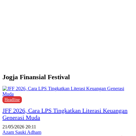
d
Y
M
H
P
F
P
Jogja Finansial Festival
Headline
JFF 2026, Cara LPS Tingkatkan Literasi Keuangan
Generasi Muda
21/05/2026 20:11
Azam Sauki Adham