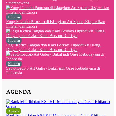
Smarabawana
Hiburan
Yung Finando Pameran di Blangkon Art Space, Ekspresikan
Ingatan dan Emosi
Hiburan
Lagu Ketika Tangan dan Kaki Berkata Diproduksi Ulang,
Dinyanyikan Cakra Khan Bersama Chrisye
Hiburan
Saptohoedojo Art Galery Bakal jadi Oase Kebudayaan di
Indonesia
AGENDA
Agenda
Bank Mandiri dan RS PKU Muhammadiyah Gelar Khitanan