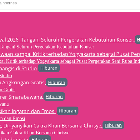
H
6, Tangani Seluruh Pergerakan Kebutuhan Konser
 Kritik terhadap Yogyakarta sebagai Pusat Pergerakan Seni Rupa Ind
Hiburan
Studio
Hiburan
n Gratis
Hiburan
wana
Hiburan
an dan Emosi
Hiburan
yikan Cakra Khan Bersama Chrisye
Hiburan