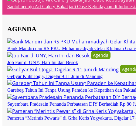
Saptohoedojo Art Galery Bakal jadi Oase Kebudayaan di Indonesi
AGENDA
Bank Mandiri dan RS PKU Muhammadiyah Gelar Khitanan Grati
Agenda
Job Fair di UNY, Hari Ini dan Besok
Agend
Gebyar Kulit Jogja, Digelar 9-11 Juni di Manding
Garebeg Tahun Ini Tanpa Usung Paraden ke Kepatihan dan Pakua
Sayembara Pradesain Penanda Perbatasan DIY Berhadiah Rp 80 J
Pameran “Merintis Pewaris” di Grha Keris Yogyakarta, Digelar 17 