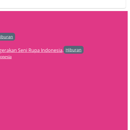
iburan
Hiburan
onesia