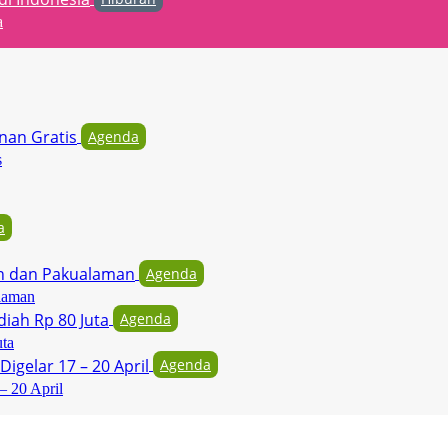
a
Agenda
s
a
Agenda
laman
Agenda
uta
Agenda
– 20 April