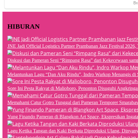
HIBURAN
JNE Jadi Official Logistics Partner Prambanan Jazz Festival 202
Diskusi dan Pameran Seni “Rimpang Rasa” dari Kekecewaan sampai
Melantunkan Lagu “Dan Aku Rindu”, Indro Warkop Menangis di 
Sore Ini Pesta Rakyat di Malioboro, Penonton Disuguhi Angkringa
Memahami Catur Gotro Tunggal dari Pameran Temporer Smaraba
Yung Finando Pameran di Blangkon Art Space, Ekspresikan Ingat
Lagu Ketika Tangan dan Kaki Berkata Diproduksi Ulang, Dinyan