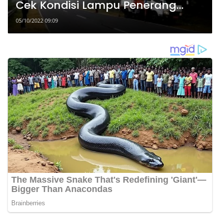
Cek Kondisi Lampu Penerang
Jalan di Gunung Lawu
05/10/2022 09:09