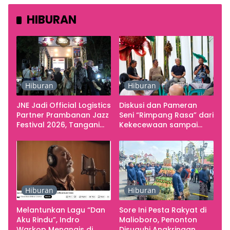
HIBURAN
Hiburan
Hiburan
JNE Jadi Official Logistics
Diskusi dan Pameran
Partner Prambanan Jazz
Seni “Rimpang Rasa” dari
Festival 2026, Tangani
Kekecewaan sampai
Seluruh Pergerakan
Kritik terhadap
Kebutuhan Konser
Yogyakarta sebagai
Pusat Pergerakan Seni
Rupa Indonesia
Hiburan
Hiburan
Melantunkan Lagu “Dan
Sore Ini Pesta Rakyat di
Aku Rindu”, Indro
Malioboro, Penonton
Warkop Menangis di
Disuguhi Angkringan