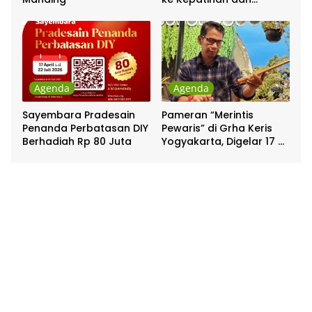
Pakualaman
Agenda
Agenda
Sayembara Pradesain
Pameran “Merintis
Penanda Perbatasan DIY
Pewaris” di Grha Keris
Berhadiah Rp 80 Juta
Yogyakarta, Digelar 17 –
20 April