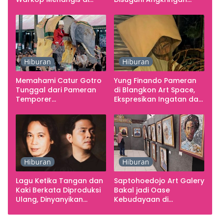
Studio
Gratis
Hiburan
Hiburan
Memahami Catur Gotro
Yung Finando Pameran
Tunggal dari Pameran
di Blangkon Art Space,
Temporer
Ekspresikan Ingatan dan
Smarabawana
Emosi
Hiburan
Hiburan
Lagu Ketika Tangan dan
Saptohoedojo Art Galery
Kaki Berkata Diproduksi
Bakal jadi Oase
Ulang, Dinyanyikan
Kebudayaan di
Cakra Khan Bersama
Indonesia
Chrisye