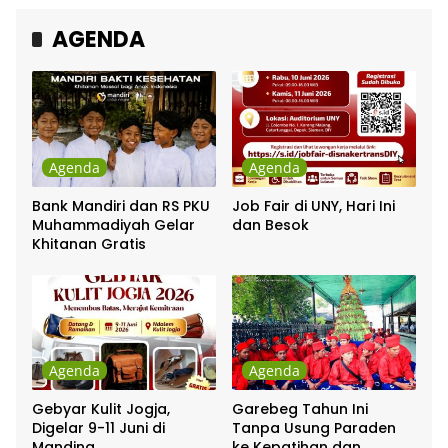
AGENDA
Agenda
Agenda
Bank Mandiri dan RS PKU
Job Fair di UNY, Hari Ini
Muhammadiyah Gelar
dan Besok
Khitanan Gratis
Agenda
Agenda
Gebyar Kulit Jogja,
Garebeg Tahun Ini
Digelar 9-11 Juni di
Tanpa Usung Paraden
Manding
ke Kepatihan dan