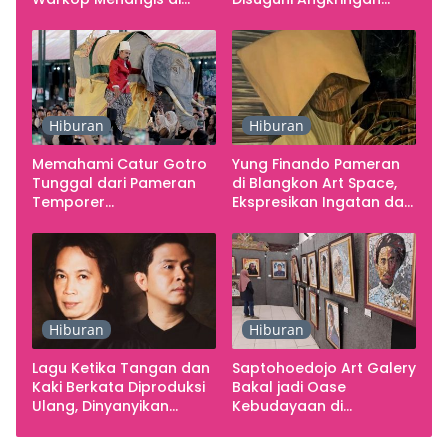
Studio
Gratis
Hiburan
Hiburan
Memahami Catur Gotro
Yung Finando Pameran
Tunggal dari Pameran
di Blangkon Art Space,
Temporer
Ekspresikan Ingatan dan
Smarabawana
Emosi
Hiburan
Hiburan
Lagu Ketika Tangan dan
Saptohoedojo Art Galery
Kaki Berkata Diproduksi
Bakal jadi Oase
Ulang, Dinyanyikan
Kebudayaan di
Cakra Khan Bersama
Indonesia
Chrisye