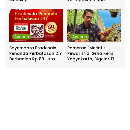
Pakualaman
Agenda
Agenda
Sayembara Pradesain
Pameran “Merintis
Penanda Perbatasan DIY
Pewaris” di Grha Keris
Berhadiah Rp 80 Juta
Yogyakarta, Digelar 17 –
20 April