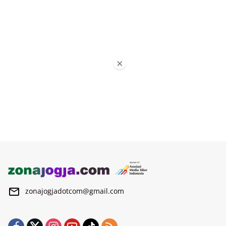
×
zonajogjadotcom@gmail.com