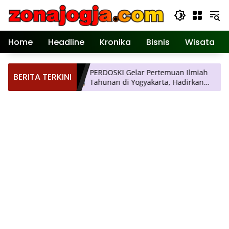
Langsung
ke
konten
Home
Headline
Kronika
Bisnis
Wisata
arta,
PERDOSKI Gelar Pertemuan Ilmiah
BERITA TERKINI
aman
Tahunan di Yogyakarta, Hadirkan
Inovasi Dermatologi Terkini