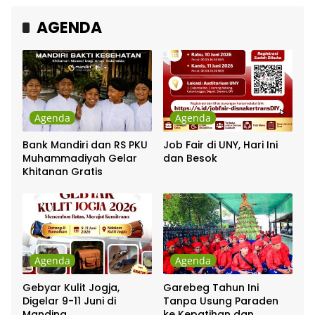
AGENDA
Agenda
Agenda
Bank Mandiri dan RS PKU
Job Fair di UNY, Hari Ini
Muhammadiyah Gelar
dan Besok
Khitanan Gratis
Agenda
Agenda
Gebyar Kulit Jogja,
Garebeg Tahun Ini
Digelar 9-11 Juni di
Tanpa Usung Paraden
Manding
ke Kepatihan dan