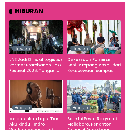
HIBURAN
Hiburan
Hiburan
JNE Jadi Official Logistics
Diskusi dan Pameran
Partner Prambanan Jazz
Seni “Rimpang Rasa” dari
Festival 2026, Tangani
Kekecewaan sampai
Seluruh Pergerakan
Kritik terhadap
Kebutuhan Konser
Yogyakarta sebagai
Pusat Pergerakan Seni
Rupa Indonesia
Hiburan
Hiburan
Melantunkan Lagu “Dan
Sore Ini Pesta Rakyat di
Aku Rindu”, Indro
Malioboro, Penonton
Warkop Menangis di
Disuguhi Angkringan