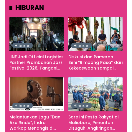
HIBURAN
Hiburan
Hiburan
JNE Jadi Official Logistics
Diskusi dan Pameran
Partner Prambanan Jazz
Seni “Rimpang Rasa” dari
Festival 2026, Tangani
Kekecewaan sampai
Seluruh Pergerakan
Kritik terhadap
Kebutuhan Konser
Yogyakarta sebagai
Pusat Pergerakan Seni
Rupa Indonesia
Hiburan
Hiburan
Melantunkan Lagu “Dan
Sore Ini Pesta Rakyat di
Aku Rindu”, Indro
Malioboro, Penonton
Warkop Menangis di
Disuguhi Angkringan