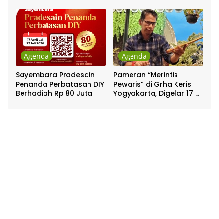
Pakualaman
Agenda
Agenda
Sayembara Pradesain
Pameran “Merintis
Penanda Perbatasan DIY
Pewaris” di Grha Keris
Berhadiah Rp 80 Juta
Yogyakarta, Digelar 17 –
20 April