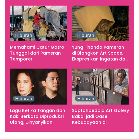
Studio
Gratis
Hiburan
Hiburan
Memahami Catur Gotro
Yung Finando Pameran
Tunggal dari Pameran
di Blangkon Art Space,
Temporer
Ekspresikan Ingatan dan
Smarabawana
Emosi
Hiburan
Hiburan
Lagu Ketika Tangan dan
Saptohoedojo Art Galery
Kaki Berkata Diproduksi
Bakal jadi Oase
Ulang, Dinyanyikan
Kebudayaan di
Cakra Khan Bersama
Indonesia
Chrisye