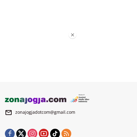
×
zonajogjadotcom@gmail.com