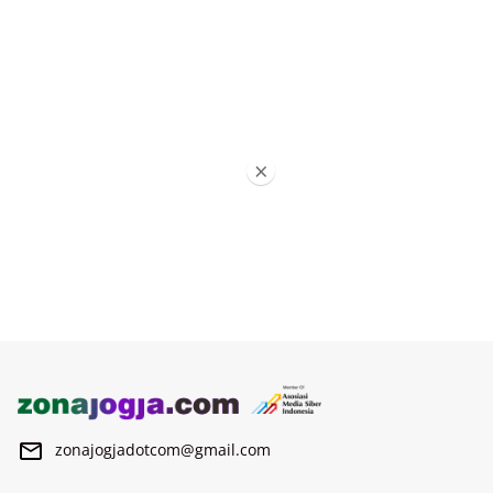
×
zonajogjadotcom@gmail.com