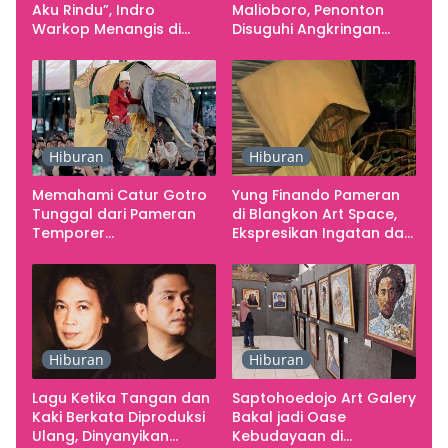
Aku Rindu”, Indro
Malioboro, Penonton
Warkop Menangis di
Disuguhi Angkringan
Studio
Gratis
Hiburan
Hiburan
Memahami Catur Gotro
Yung Finando Pameran
Tunggal dari Pameran
di Blangkon Art Space,
Temporer
Ekspresikan Ingatan dan
Smarabawana
Emosi
Hiburan
Hiburan
Lagu Ketika Tangan dan
Saptohoedojo Art Galery
Kaki Berkata Diproduksi
Bakal jadi Oase
Ulang, Dinyanyikan
Kebudayaan di