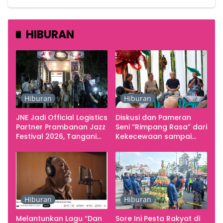
HIBURAN
Hiburan
Hiburan
JNE Jadi Official Logistics
Diskusi dan Pameran
Partner Prambanan Jazz
Seni “Rimpang Rasa” dari
Festival 2026, Tangani
Kekecewaan sampai
Seluruh Pergerakan
Kritik terhadap
Kebutuhan Konser
Yogyakarta sebagai
Pusat Pergerakan Seni
Rupa Indonesia
Hiburan
Hiburan
Melantunkan Lagu “Dan
Sore Ini Pesta Rakyat di