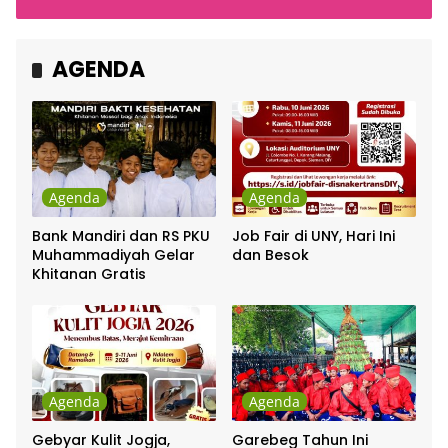
Cakra Khan Bersama
Indonesia
Chrisye
AGENDA
Agenda
Agenda
Bank Mandiri dan RS PKU
Job Fair di UNY, Hari Ini
Muhammadiyah Gelar
dan Besok
Khitanan Gratis
Agenda
Agenda
Gebyar Kulit Jogja,
Garebeg Tahun Ini