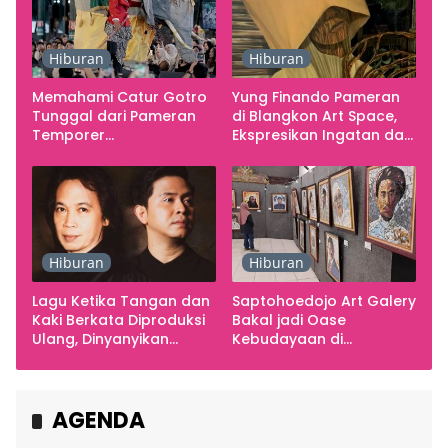
Hiburan
Hiburan
Memahami Catur Gotro
Yung Finando Pameran
Tunggal dari Pameran
di Blangkon Art Space,
Temporer
Ekspresikan Ingatan dan
Smarabawana
Emosi
Hiburan
Hiburan
Lagu Ketika Tangan dan
Saptohoedojo Art Galery
Kaki Berkata Diproduksi
Bakal jadi Oase
Ulang, Dinyanyikan
Kebudayaan di
Cakra Khan Bersama
Indonesia
Chrisye
AGENDA