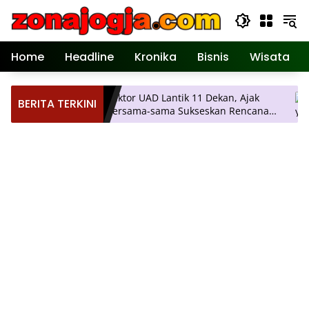
Langsung
ke
konten
Home
Headline
Kronika
Bisnis
Wisata
 Mulai
Rektor UAD Lantik 11 Dekan, Ajak
P
BERITA TERKINI
uruh
Bersama-sama Sukseskan Rencana
W
Strategis Universitas
P