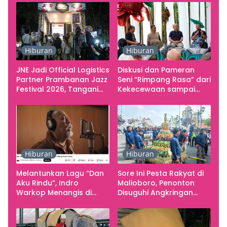
Hiburan
Hiburan
JNE Jadi Official Logistics
Diskusi dan Pameran
Partner Prambanan Jazz
Seni “Rimpang Rasa” dari
Festival 2026, Tangani
Kekecewaan sampai
Seluruh Pergerakan
Kritik terhadap
Kebutuhan Konser
Yogyakarta sebagai
Pusat Pergerakan Seni
Rupa Indonesia
Hiburan
Hiburan
Melantunkan Lagu “Dan
Sore Ini Pesta Rakyat di
Aku Rindu”, Indro
Malioboro, Penonton
Warkop Menangis di
Disuguhi Angkringan
Studio
Gratis