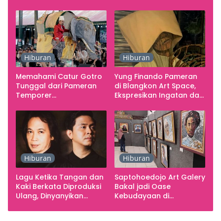
Studio
Gratis
Hiburan
Hiburan
Memahami Catur Gotro
Yung Finando Pameran
Tunggal dari Pameran
di Blangkon Art Space,
Temporer
Ekspresikan Ingatan dan
Smarabawana
Emosi
Hiburan
Hiburan
Lagu Ketika Tangan dan
Saptohoedojo Art Galery
Kaki Berkata Diproduksi
Bakal jadi Oase
Ulang, Dinyanyikan
Kebudayaan di
Cakra Khan Bersama
Indonesia
Chrisye