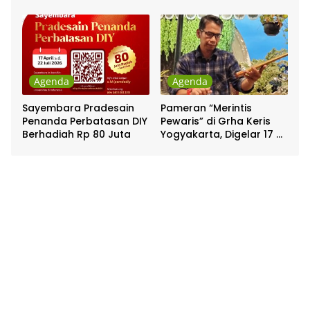
Pakualaman
Agenda
Agenda
Sayembara Pradesain
Pameran “Merintis
Penanda Perbatasan DIY
Pewaris” di Grha Keris
Berhadiah Rp 80 Juta
Yogyakarta, Digelar 17 –
20 April