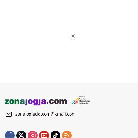
×
zonajogjadotcom@gmail.com