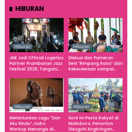
HIBURAN
Hiburan
Hiburan
JNE Jadi Official Logistics
Diskusi dan Pameran
Partner Prambanan Jazz
Seni “Rimpang Rasa” dari
Festival 2026, Tangani
Kekecewaan sampai
Seluruh Pergerakan
Kritik terhadap
Kebutuhan Konser
Yogyakarta sebagai
Pusat Pergerakan Seni
Rupa Indonesia
Hiburan
Hiburan
Melantunkan Lagu “Dan
Sore Ini Pesta Rakyat di
Aku Rindu”, Indro
Malioboro, Penonton
Warkop Menangis di
Disuguhi Angkringan