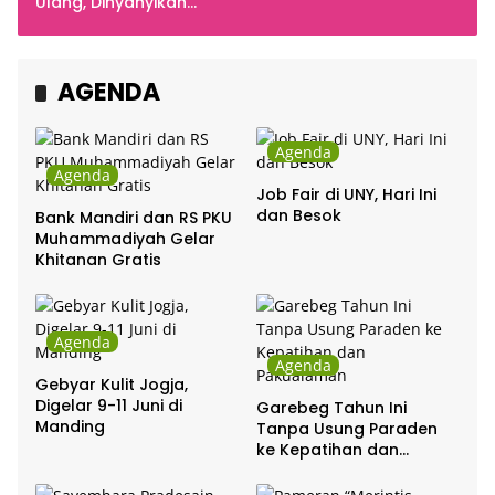
Indonesia
Ulang, Dinyanyikan
Cakra Khan Bersama
Chrisye
AGENDA
Agenda
Agenda
Job Fair di UNY, Hari Ini
dan Besok
Bank Mandiri dan RS PKU
Muhammadiyah Gelar
Khitanan Gratis
Agenda
Agenda
Gebyar Kulit Jogja,
Digelar 9-11 Juni di
Garebeg Tahun Ini
Manding
Tanpa Usung Paraden
ke Kepatihan dan
Pakualaman