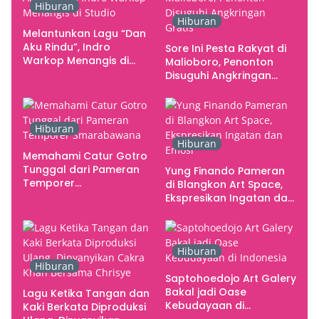
Hiburan
Rupa Indonesia
Hiburan
Melantunkan Lagu “Dan
Aku Rindu”, Indro
Sore Ini Pesta Rakyat di
Warkop Menangis di
Malioboro, Penonton
Studio
Disuguhi Angkringan
Gratis
Hiburan
Hiburan
Memahami Catur Gotro
Tunggal dari Pameran
Yung Finando Pameran
Temporer
di Blangkon Art Space,
Smarabawana
Ekspresikan Ingatan dan
Emosi
Hiburan
Hiburan
Saptohoedojo Art Galery
Bakal jadi Oase
Lagu Ketika Tangan dan
Kebudayaan di
Kaki Berkata Diproduksi