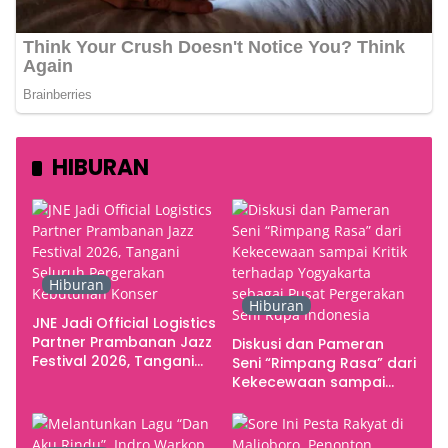
HIBURAN
Hiburan
Hiburan
JNE Jadi Official Logistics
Partner Prambanan Jazz
Diskusi dan Pameran
Festival 2026, Tangani
Seni “Rimpang Rasa” dari
Seluruh Pergerakan
Kekecewaan sampai
Kebutuhan Konser
Kritik terhadap
Yogyakarta sebagai
Pusat Pergerakan Seni