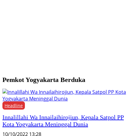
Y
M
H
F
Pemkot Yogyakarta Berduka
Headline
Innalillahi Wa Innailaihirojiun, Kepala Satpol PP
Kota Yogyakarta Meninggal Dunia
10/10/2022 13:28