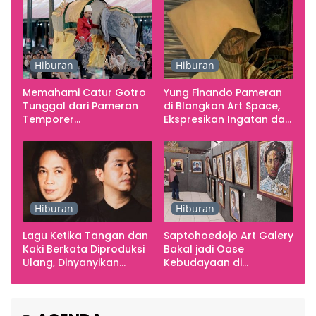
Hiburan
Hiburan
Memahami Catur Gotro
Yung Finando Pameran
Tunggal dari Pameran
di Blangkon Art Space,
Temporer
Ekspresikan Ingatan dan
Smarabawana
Emosi
Hiburan
Hiburan
Lagu Ketika Tangan dan
Saptohoedojo Art Galery
Kaki Berkata Diproduksi
Bakal jadi Oase
Ulang, Dinyanyikan
Kebudayaan di
Cakra Khan Bersama
Indonesia
Chrisye