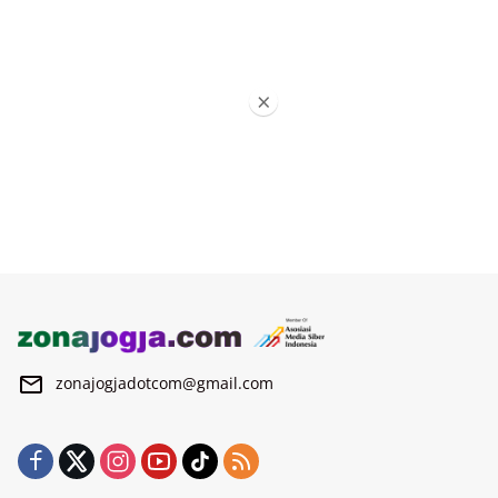
×
zonajogjadotcom@gmail.com