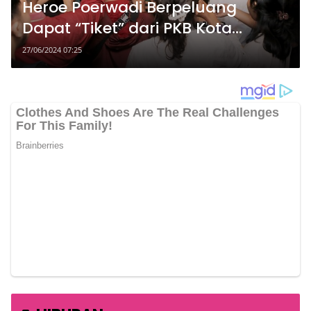
Heroe Poerwadi Berpeluang
Dapat “Tiket” dari PKB Kota
Yogyakarta
27/06/2024 07:25