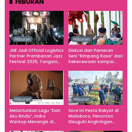
HIBURAN
Hiburan
Hiburan
JNE Jadi Official Logistics
Diskusi dan Pameran
Partner Prambanan Jazz
Seni “Rimpang Rasa” dari
Festival 2026, Tangani
Kekecewaan sampai
Seluruh Pergerakan
Kritik terhadap
Kebutuhan Konser
Yogyakarta sebagai
Pusat Pergerakan Seni
Rupa Indonesia
Hiburan
Hiburan
Melantunkan Lagu “Dan
Sore Ini Pesta Rakyat di
Aku Rindu”, Indro
Malioboro, Penonton
Warkop Menangis di
Disuguhi Angkringan
Studio
Gratis