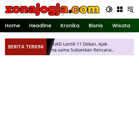
Langsung
ke
konten
Home
Headline
Kronika
Bisnis
Wisata
i
Rektor UAD Lantik 11 Dekan, Ajak
BERITA TERKINI
Bersama-sama Sukseskan Rencana
Strategis Universitas