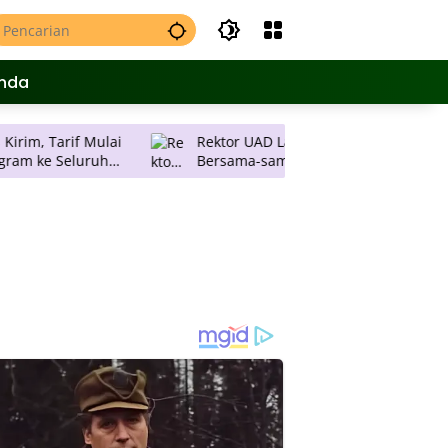
nda
if Mulai
Rektor UAD Lantik 11 Dekan, Ajak
eluruh
Bersama-sama Sukseskan Rencana
Strategis Universitas