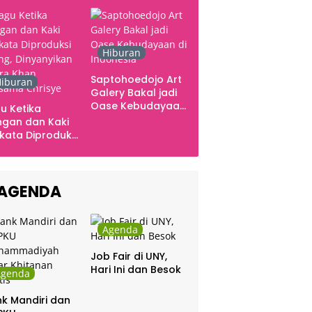
Ingatan dan Emosi
Hiburan
Saptohoedojo Art
iburan
Galery Bakal jadi
Oase Kebudayaan
u Ketika
di Indonesia
gan dan Kaki
kata Diproduksi
ng, Dinyanyikan
kra Khan
sama Chrisye
AGENDA
Agenda
Job Fair di UNY,
Hari Ini dan Besok
Agenda
k Mandiri dan