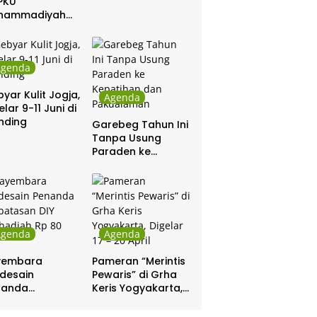
PKU
hammadiyah
ar Khitanan
tis
Agenda
yar Kulit Jogja,
Agenda
elar 9-11 Juni di
nding
Garebeg Tahun Ini
Tanpa Usung
Paraden ke
Kepatihan dan
Pakualaman
Agenda
Agenda
yembara
Pameran “Merintis
desain
Pewaris” di Grha
nanda
Keris Yogyakarta,
batasan DIY
Digelar 17 – 20
hadiah Rp 80
April