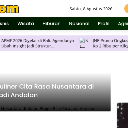
Sabtu, 8 Agustus 2026
isnis
Wisata
Hiburan
Nasional
Profil
Age
 Digelar di Bali, Agendanya
JNE Promo Ongkos Kirim, Tar
truktur
Rp 2 Ribu per Kilogram ke S
lan Keputusan
Pulau Jawa
 Kuliner Cita Rasa Nusantara di
jadi Andalan