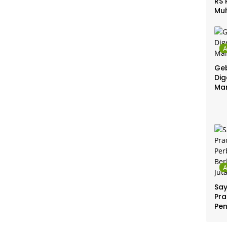
RS 
Mu
Gel
Gra
Geb
Dig
Ma
Sa
Pra
Pe
Per
Ber