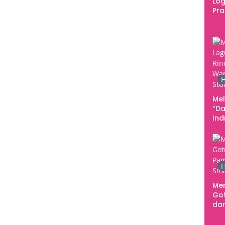
Log
Pr
Fes
Tan
Pe
Ke
H
Me
“Da
In
Men
H
Me
Go
dar
Te
Sm