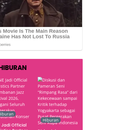
HIBURAN
iburan
Hiburan
 Jadi Official