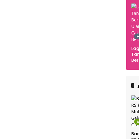
H
Lag
Tan
Ber
Ula
Ca
Ber
Ban