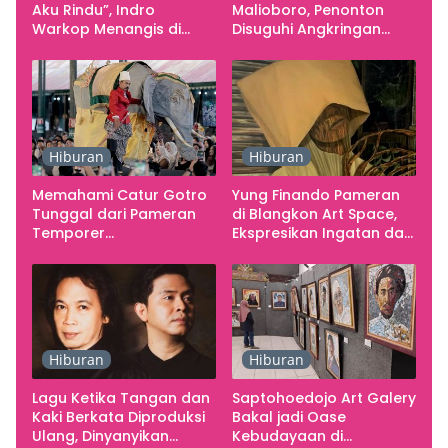
Aku Rindu”, Indro
Malioboro, Penonton
Warkop Menangis di
Disuguhi Angkringan
Studio
Gratis
Hiburan
Hiburan
Memahami Catur Gotro
Yung Finando Pameran
Tunggal dari Pameran
di Blangkon Art Space,
Temporer
Ekspresikan Ingatan dan
Smarabawana
Emosi
Hiburan
Hiburan
Lagu Ketika Tangan dan
Saptohoedojo Art Galery
Kaki Berkata Diproduksi
Bakal jadi Oase
Ulang, Dinyanyikan
Kebudayaan di