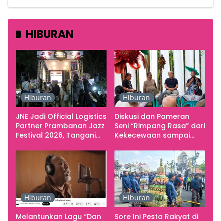
HIBURAN
Hiburan
Hiburan
JNE Jadi Official Logistics
Diskusi dan Pameran
Partner Prambanan Jazz
Seni “Rimpang Rasa” dari
Festival 2026, Tangani
Kekecewaan sampai
Seluruh Pergerakan
Kritik terhadap
Kebutuhan Konser
Yogyakarta sebagai
Pusat Pergerakan Seni
Rupa Indonesia
Hiburan
Hiburan
Melantunkan Lagu “Dan
Sore Ini Pesta Rakyat di