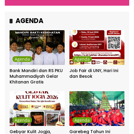
Cakra Khan Bersama
Indonesia
Chrisye
AGENDA
Agenda
Agenda
Bank Mandiri dan RS PKU
Job Fair di UNY, Hari Ini
Muhammadiyah Gelar
dan Besok
Khitanan Gratis
Agenda
Agenda
Gebyar Kulit Jogja,
Garebeg Tahun Ini