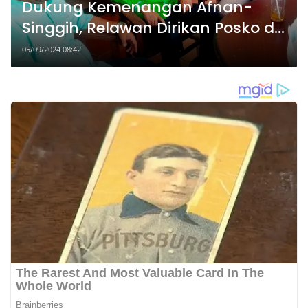
Dukung Kemenangan Afnan-
Singgih, Relawan Dirikan Posko di
45 Kelurahan
05/09/2024 08:42