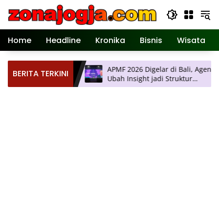
Langsung
ke
konten
Home
Headline
Kronika
Bisnis
Wisata
emuan Ilmiah
APMF 2026 Digelar di Bali, Agendanya
BERITA TERKINI
a, Hadirkan
Ubah Insight jadi Struktur
erkini
Pengambilan Keputusan