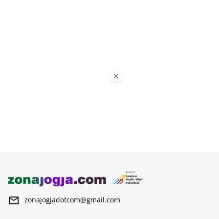
×
zonajogjadotcom@gmail.com