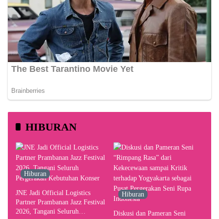
HIBURAN
Hiburan
JNE Jadi Official Logistics
Hiburan
Partner Prambanan Jazz Festival
2026, Tangani Seluruh
Diskusi dan Pameran Seni