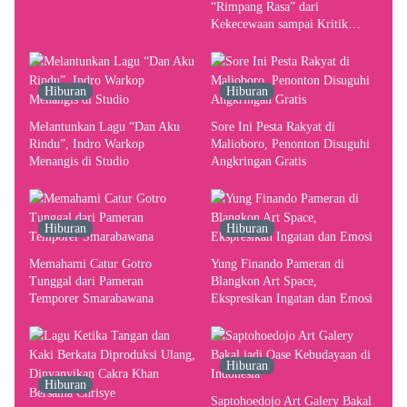
Pergerakan Kebutuhan Konser
“Rimpang Rasa” dari
Kekecewaan sampai Kritik
terhadap Yogyakarta sebagai
Pusat Pergerakan Seni Rupa
Indonesia
Hiburan
Hiburan
Melantunkan Lagu “Dan Aku
Sore Ini Pesta Rakyat di
Rindu”, Indro Warkop
Malioboro, Penonton Disuguhi
Menangis di Studio
Angkringan Gratis
Hiburan
Hiburan
Memahami Catur Gotro
Yung Finando Pameran di
Tunggal dari Pameran
Blangkon Art Space,
Temporer Smarabawana
Ekspresikan Ingatan dan Emosi
Hiburan
Hiburan
Saptohoedojo Art Galery Bakal