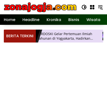
Langsung
ke
konten
Home
Headline
Kronika
Bisnis
Wisata
a,
PERDOSKI Gelar Pertemuan Ilmiah
AP
BERITA TERKINI
n
Tahunan di Yogyakarta, Hadirkan
Ubah 
Inovasi Dermatologi Terkini
Pe