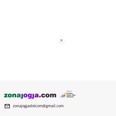
×
zonajogjadotcom@gmail.com