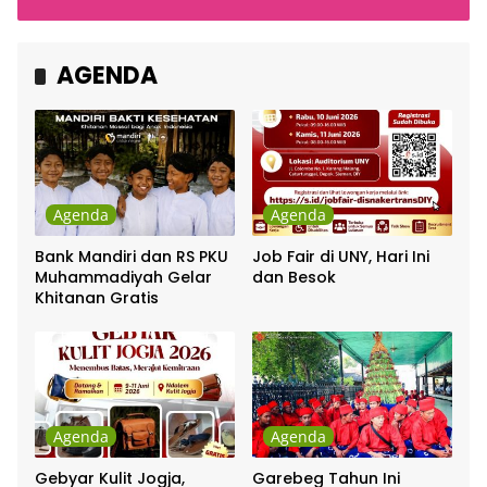
Cakra Khan Bersama
Indonesia
Chrisye
AGENDA
Agenda
Agenda
Bank Mandiri dan RS PKU
Job Fair di UNY, Hari Ini
Muhammadiyah Gelar
dan Besok
Khitanan Gratis
Agenda
Agenda
Gebyar Kulit Jogja,
Garebeg Tahun Ini