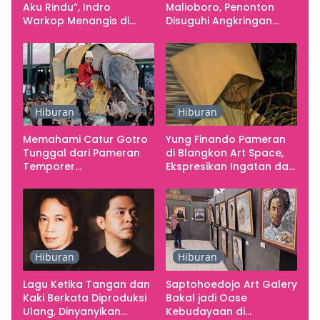
Aku Rindu”, Indro
Malioboro, Penonton
Warkop Menangis di
Disuguhi Angkringan
Studio
Gratis
Hiburan
Hiburan
Memahami Catur Gotro
Yung Finando Pameran
Tunggal dari Pameran
di Blangkon Art Space,
Temporer
Ekspresikan Ingatan dan
Smarabawana
Emosi
Hiburan
Hiburan
Lagu Ketika Tangan dan
Saptohoedojo Art Galery
Kaki Berkata Diproduksi
Bakal jadi Oase
Ulang, Dinyanyikan
Kebudayaan di