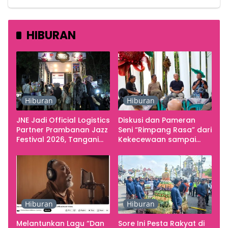
HIBURAN
Hiburan
Hiburan
JNE Jadi Official Logistics
Diskusi dan Pameran
Partner Prambanan Jazz
Seni “Rimpang Rasa” dari
Festival 2026, Tangani
Kekecewaan sampai
Seluruh Pergerakan
Kritik terhadap
Kebutuhan Konser
Yogyakarta sebagai
Pusat Pergerakan Seni
Rupa Indonesia
Hiburan
Hiburan
Melantunkan Lagu “Dan
Sore Ini Pesta Rakyat di