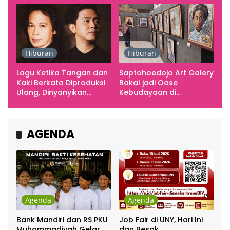
Hiburan
Hiburan
Lagu Ketika Tangan dan
Saptohoedojo Art Galery
Kaki Berkata Diproduksi
Bakal jadi Oase
Ulang, Dinyanyikan
Kebudayaan di
Cakra Khan Bersama
Indonesia
Chrisye
AGENDA
Agenda
Agenda
Bank Mandiri dan RS PKU
Job Fair di UNY, Hari Ini
Muhammadiyah Gelar
dan Besok