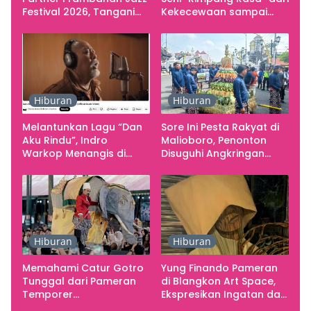
Festival 2026, Tangani
Kekecewaan sampai
Seluruh Pergerakan
Kritik terhadap
Kebutuhan Konser
Yogyakarta sebagai
Pusat Pergerakan Seni
Rupa Indonesia
Hiburan
Hiburan
Melantunkan Lagu “Dan
Sore Ini Pesta Rakyat di
Aku Rindu”, Indro
Malioboro, Penonton
Warkop Menangis di
Disuguhi Angkringan
Studio
Gratis
Hiburan
Hiburan
Memahami Catur Gotro
Yung Finando Pameran
Tunggal dari Pameran
di Blangkon Art Space,
Temporer
Ekspresikan Ingatan dan
Smarabawana
Emosi