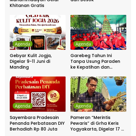
Khitanan Gratis
Agenda
Agenda
Gebyar Kulit Jogja,
Garebeg Tahun Ini
Digelar 9-11 Juni di
Tanpa Usung Paraden
Manding
ke Kepatihan dan
Pakualaman
Agenda
Agenda
Sayembara Pradesain
Pameran “Merintis
Penanda Perbatasan DIY
Pewaris” di Grha Keris
Berhadiah Rp 80 Juta
Yogyakarta, Digelar 17 –
20 April