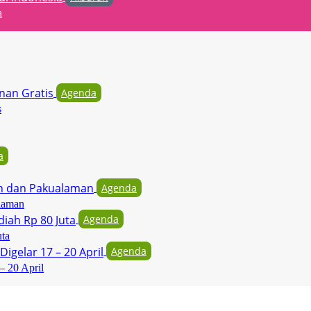
a
Agenda
s
a
Agenda
laman
Agenda
uta
Agenda
– 20 April