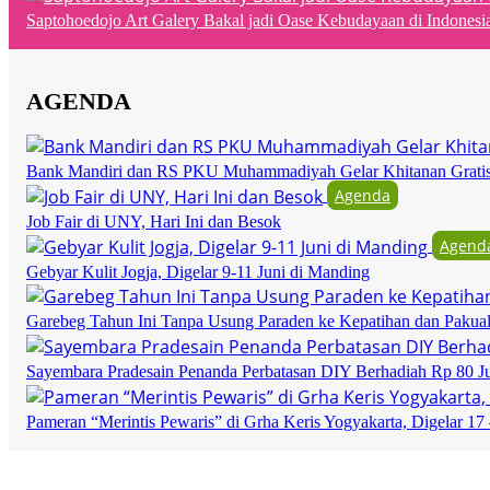
Saptohoedojo Art Galery Bakal jadi Oase Kebudayaan di Indonesi
AGENDA
Bank Mandiri dan RS PKU Muhammadiyah Gelar Khitanan Grati
Agenda
Job Fair di UNY, Hari Ini dan Besok
Agend
Gebyar Kulit Jogja, Digelar 9-11 Juni di Manding
Garebeg Tahun Ini Tanpa Usung Paraden ke Kepatihan dan Pakua
Sayembara Pradesain Penanda Perbatasan DIY Berhadiah Rp 80 J
Pameran “Merintis Pewaris” di Grha Keris Yogyakarta, Digelar 17 