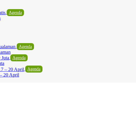
Agenda
s
Agenda
laman
Agenda
uta
Agenda
– 20 April