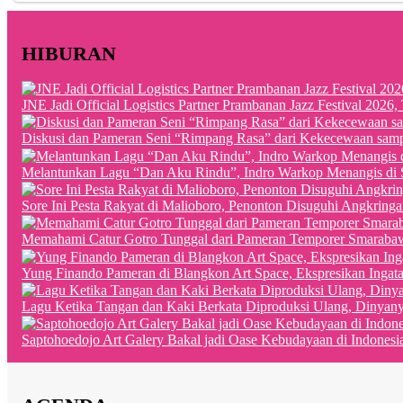
HIBURAN
JNE Jadi Official Logistics Partner Prambanan Jazz Festival 202
Diskusi dan Pameran Seni “Rimpang Rasa” dari Kekecewaan sampai
Melantunkan Lagu “Dan Aku Rindu”, Indro Warkop Menangis di 
Sore Ini Pesta Rakyat di Malioboro, Penonton Disuguhi Angkringa
Memahami Catur Gotro Tunggal dari Pameran Temporer Smaraba
Yung Finando Pameran di Blangkon Art Space, Ekspresikan Ingat
Lagu Ketika Tangan dan Kaki Berkata Diproduksi Ulang, Dinyan
Saptohoedojo Art Galery Bakal jadi Oase Kebudayaan di Indonesi