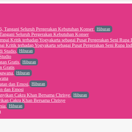
Hiburan
6, Tangani Seluruh Pergerakan Kebutuhan Konser
 Kritik terhadap Yogyakarta sebagai Pusat Pergerakan Seni Rupa Ind
Hiburan
Studio
Hiburan
n Gratis
Hiburan
wana
Hiburan
an dan Emosi
Hiburan
yikan Cakra Khan Bersama Chrisye
Hiburan
a