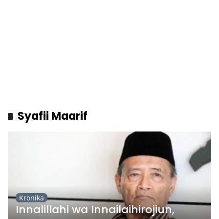
Syafii Maarif
Kronika
Innalillahi wa Innailaihirojiun,