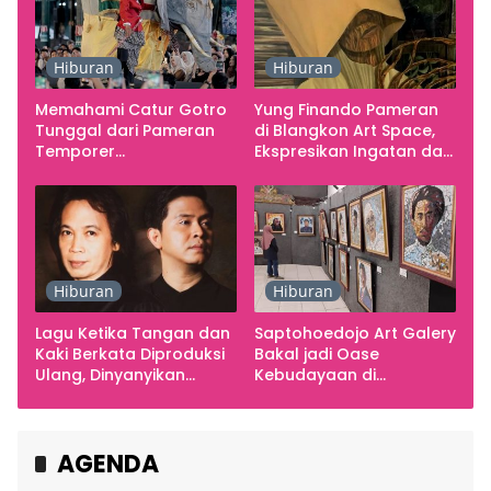
Hiburan
Hiburan
Memahami Catur Gotro
Yung Finando Pameran
Tunggal dari Pameran
di Blangkon Art Space,
Temporer
Ekspresikan Ingatan dan
Smarabawana
Emosi
Hiburan
Hiburan
Lagu Ketika Tangan dan
Saptohoedojo Art Galery
Kaki Berkata Diproduksi
Bakal jadi Oase
Ulang, Dinyanyikan
Kebudayaan di
Cakra Khan Bersama
Indonesia
Chrisye
AGENDA