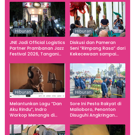
Hiburan
Hiburan
JNE Jadi Official Logistics
Diskusi dan Pameran
Partner Prambanan Jazz
Seni “Rimpang Rasa” dari
Festival 2026, Tangani
Kekecewaan sampai
Seluruh Pergerakan
Kritik terhadap
Kebutuhan Konser
Yogyakarta sebagai
Pusat Pergerakan Seni
Rupa Indonesia
Hiburan
Hiburan
Melantunkan Lagu “Dan
Sore Ini Pesta Rakyat di
Aku Rindu”, Indro
Malioboro, Penonton
Warkop Menangis di
Disuguhi Angkringan
Studio
Gratis