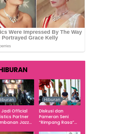
HIBURAN
iburan
Hiburan
 Jadi Official
Diskusi dan
istics Partner
Pameran Seni
ambanan Jazz
“Rimpang Rasa”
tival 2026,
dari Kekecewaan
gani Seluruh
sampai Kritik