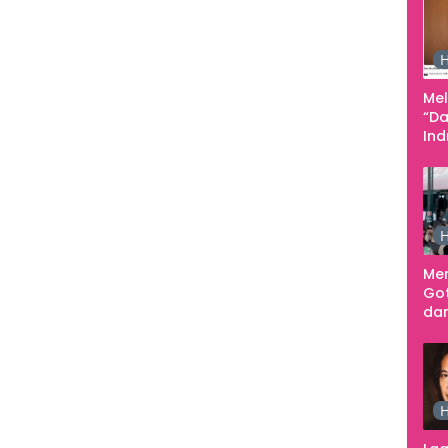
Pe
Ke
H
Me
“Da
In
Men
H
Me
Go
dar
Te
Sm
H