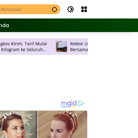
nda
arif Mulai
Rektor UAD Lantik 11 Dekan, Ajak
 Seluruh
Bersama-sama Sukseskan Rencana
Strategis Universitas