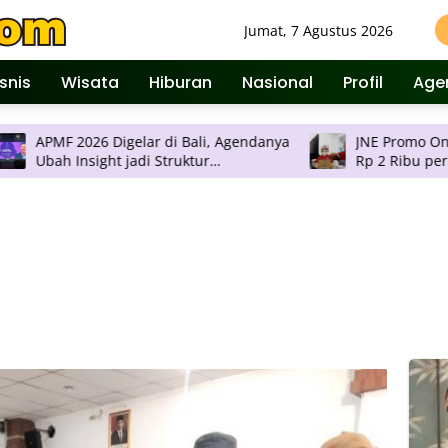
Jumat, 7 Agustus 2026
isnis
Wisata
Hiburan
Nasional
Profil
Age
26 Digelar di Bali, Agendanya
JNE Promo Ongkos Kirim, T
adi Struktur
Rp 2 Ribu per Kilogram ke
bilan Keputusan
Pulau Jawa