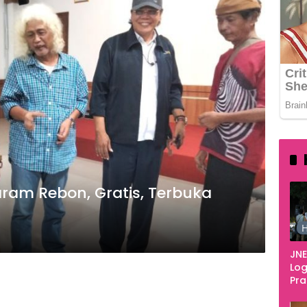
ram Rebon, Gratis, Terbuka
H
JNE
Log
Pr
Fes
Tan