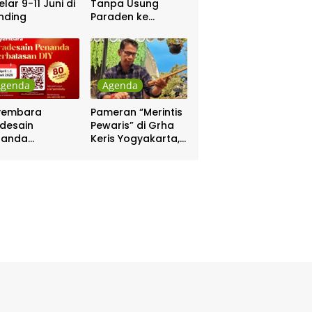
elar 9-11 Juni di
Tanpa Usung
nding
Paraden ke
Kepatihan dan
Pakualaman
Agenda
Agenda
yembara
Pameran “Merintis
desain
Pewaris” di Grha
nanda
Keris Yogyakarta,
batasan DIY
Digelar 17 – 20
hadiah Rp 80
April
a