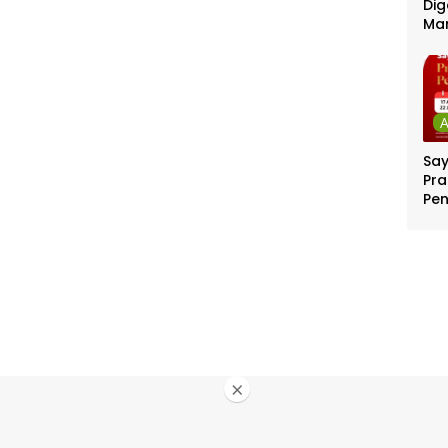
Dig
Ma
Sa
Pra
Pe
Per
Ber
Jut
×