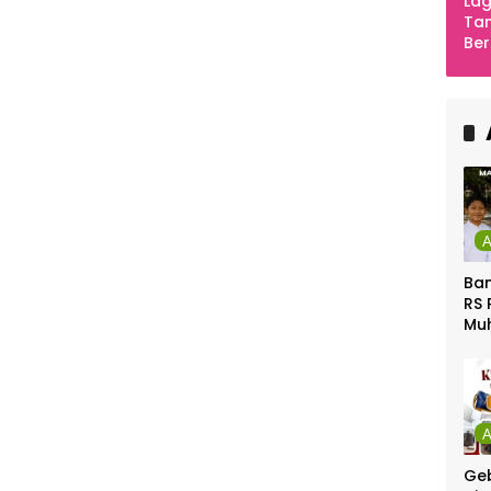
Lag
Tan
Ber
Ula
Ca
Ber
Ban
RS 
Mu
Gel
Gra
Geb