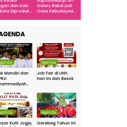
u Ketika
Saptohoedojo Art
gan dan Kaki
Galery Bakal jadi
kata Diproduksi
Oase Kebudayaan
ng, Dinyanyikan
di Indonesia
kra Khan
sama Chrisye
AGENDA
Agenda
Agenda
k Mandiri dan
Job Fair di UNY,
PKU
Hari Ini dan Besok
hammadiyah
ar Khitanan
tis
Agenda
Agenda
yar Kulit Jogja,
Garebeg Tahun Ini