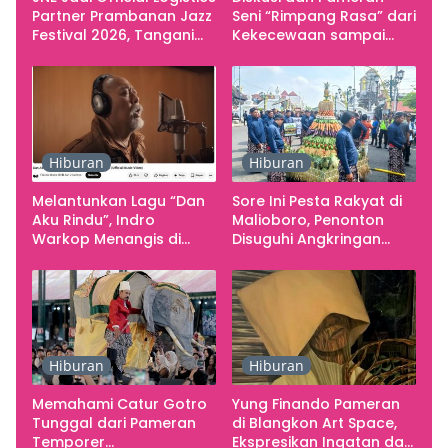
Partner Prambanan Jazz
Seni “Rimpang Rasa” dari
Festival 2026, Tangani
Kekecewaan sampai
Seluruh Pergerakan
Kritik terhadap
Kebutuhan Konser
Yogyakarta sebagai
Pusat Pergerakan Seni
Rupa Indonesia
Hiburan
Hiburan
Melantunkan Lagu “Dan
Sore Ini Pesta Rakyat di
Aku Rindu”, Indro
Malioboro, Penonton
Warkop Menangis di
Disuguhi Angkringan
Studio
Gratis
Hiburan
Hiburan
Memahami Catur Gotro
Yung Finando Pameran
Tunggal dari Pameran
di Blangkon Art Space,
Temporer
Ekspresikan Ingatan dan