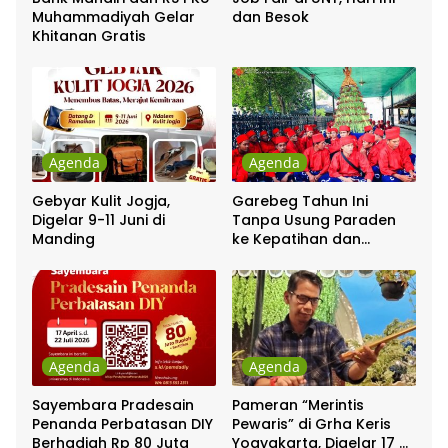
Muhammadiyah Gelar
dan Besok
Khitanan Gratis
Agenda
Agenda
Gebyar Kulit Jogja,
Garebeg Tahun Ini
Digelar 9-11 Juni di
Tanpa Usung Paraden
Manding
ke Kepatihan dan
Pakualaman
Agenda
Agenda
Sayembara Pradesain
Pameran “Merintis
Penanda Perbatasan DIY
Pewaris” di Grha Keris
Berhadiah Rp 80 Juta
Yogyakarta, Digelar 17 –