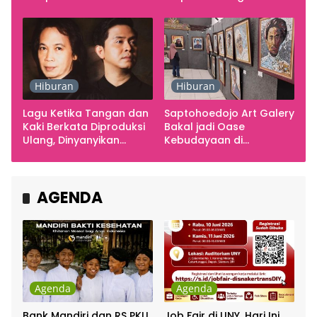
Smarabawana
Emosi
Hiburan
Hiburan
Lagu Ketika Tangan dan
Saptohoedojo Art Galery
Kaki Berkata Diproduksi
Bakal jadi Oase
Ulang, Dinyanyikan
Kebudayaan di
Cakra Khan Bersama
Indonesia
Chrisye
AGENDA
Agenda
Agenda
Bank Mandiri dan RS PKU
Job Fair di UNY, Hari Ini