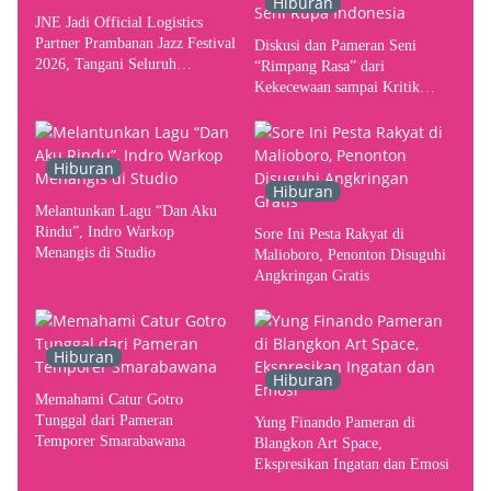
Hiburan
JNE Jadi Official Logistics
Partner Prambanan Jazz Festival
Diskusi dan Pameran Seni
2026, Tangani Seluruh
“Rimpang Rasa” dari
Pergerakan Kebutuhan Konser
Kekecewaan sampai Kritik
terhadap Yogyakarta sebagai
Pusat Pergerakan Seni Rupa
Indonesia
Hiburan
Hiburan
Melantunkan Lagu “Dan Aku
Rindu”, Indro Warkop
Sore Ini Pesta Rakyat di
Menangis di Studio
Malioboro, Penonton Disuguhi
Angkringan Gratis
Hiburan
Hiburan
Memahami Catur Gotro
Tunggal dari Pameran
Yung Finando Pameran di
Temporer Smarabawana
Blangkon Art Space,
Ekspresikan Ingatan dan Emosi