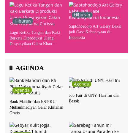
Hiburan
Hiburan
Saptohoedojo Art Galery Bakal
jadi Oase Kebudayaan di
Lagu Ketika Tangan dan Kaki
Indonesia
Berkata Diproduksi Ulang,
Dinyanyikan Cakra Khan
Bersama Chrisye
AGENDA
Agenda
Agenda
Job Fair di UNY, Hari Ini dan
Besok
Bank Mandiri dan RS PKU
Muhammadiyah Gelar Khitanan
Gratis