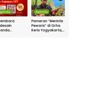
Agenda
Agenda
yembara
Pameran “Merintis
desain
Pewaris” di Grha
nanda
Keris Yogyakarta,
batasan DIY
Digelar 17 – 20
hadiah Rp 80
April
a