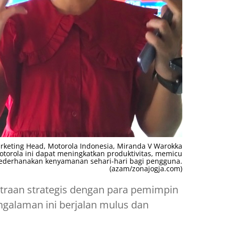
eting Head, Motorola Indonesia, Miranda V Warokka
torola ini dapat meningkatkan produktivitas, memicu
yederhanakan kenyamanan sehari-hari bagi pengguna.
(azam/zonajogja.com)
raan strategis dengan para pemimpin
ngalaman ini berjalan mulus dan