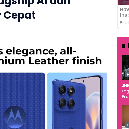
agship AI dan
r Cepat
323
H
JNE
Log
Pr
Fes
Tan
Pe
Ke
H