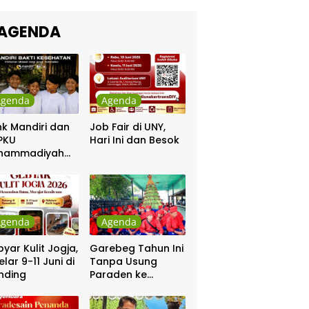
kra Khan
sama Chrisye
AGENDA
Agenda
Agenda
k Mandiri dan
Job Fair di UNY,
PKU
Hari Ini dan Besok
hammadiyah
ar Khitanan
tis
Agenda
Agenda
yar Kulit Jogja,
Garebeg Tahun Ini
elar 9-11 Juni di
Tanpa Usung
nding
Paraden ke
Kepatihan dan
Pakualaman