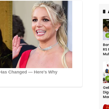
Ca
Ber
Ban
RS 
Mu
Gel
Gra
Geb
Dig
Ma