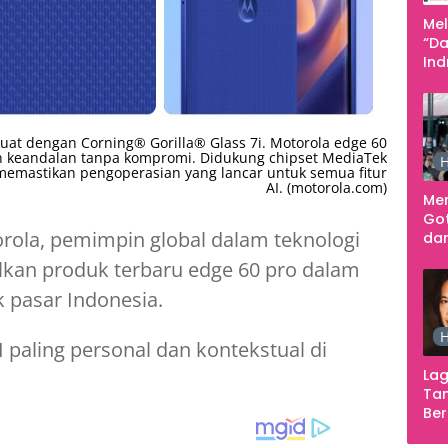
Me
“Da
In
Men
uat dengan Corning® Gorilla® Glass 7i. Motorola edge 60
n keandalan tanpa kompromi. Didukung chipset MediaTek
H
emastikan pengoperasian yang lancar untuk semua fitur
AI. (motorola.com)
Me
Go
rola, pemimpin global dalam teknologi
dar
Te
alkan produk terbaru edge 60 pro dalam
Sm
k pasar Indonesia.
H
 paling personal dan kontekstual di
Lag
Tan
Ber
Ula