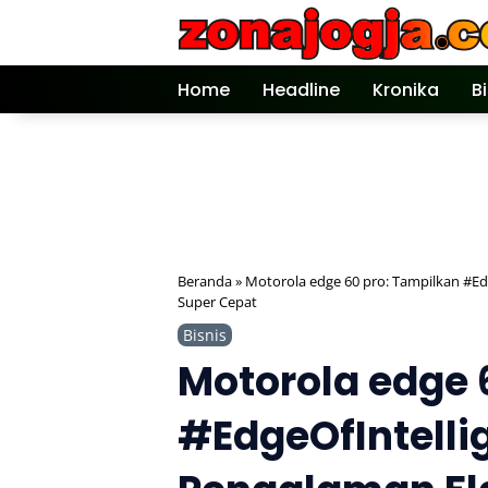
Langsung
ke
konten
Home
Headline
Kronika
B
Beranda
»
Motorola edge 60 pro: Tampilkan #Ed
Super Cepat
Bisnis
Motorola edge 
#EdgeOfIntell