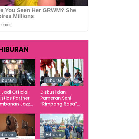
HIBURAN
iburan
Hiburan
 Jadi Official
Diskusi dan
istics Partner
Pameran Seni
ambanan Jazz
“Rimpang Rasa”
tival 2026,
dari Kekecewaan
gani Seluruh
sampai Kritik
rgerakan
terhadap
butuhan Konser
Yogyakarta
sebagai Pusat
iburan
Hiburan