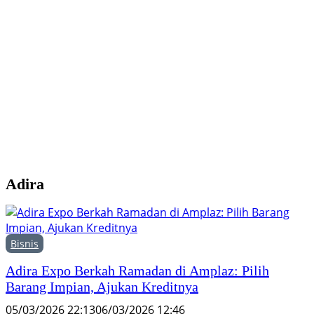
Y
M
H
F
Adira
Bisnis
Adira Expo Berkah Ramadan di Amplaz: Pilih
Barang Impian, Ajukan Kreditnya
05/03/2026 22:13
06/03/2026 12:46