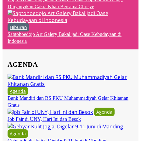
Dinyanyikan Cakra Khan Bersama Chrisye
Hiburan
Saptohoedojo Art Galery Bakal jadi Oase Kebudayaan di
Indonesia
AGENDA
Agenda
Bank Mandiri dan RS PKU Muhammadiyah Gelar Khitanan
Gratis
Agenda
Job Fair di UNY, Hari Ini dan Besok
Agenda
Gebyar Kulit Jogja, Digelar 9-11 Juni di Manding