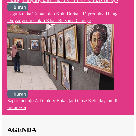
Hiburan
Lagu Ketika Tangan dan Kaki Berkata Diproduksi Ulang,
Dinyanyikan Cakra Khan Bersama Chrisye
Hiburan
Saptohoedojo Art Galery Bakal jadi Oase Kebudayaan di
Indonesia
AGENDA