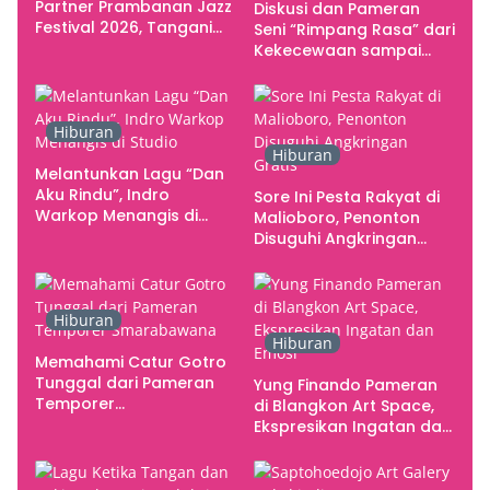
Partner Prambanan Jazz
Diskusi dan Pameran
Festival 2026, Tangani
Seni “Rimpang Rasa” dari
Seluruh Pergerakan
Kekecewaan sampai
Kebutuhan Konser
Kritik terhadap
Yogyakarta sebagai
Pusat Pergerakan Seni
Hiburan
Rupa Indonesia
Hiburan
Melantunkan Lagu “Dan
Aku Rindu”, Indro
Sore Ini Pesta Rakyat di
Warkop Menangis di
Malioboro, Penonton
Studio
Disuguhi Angkringan
Gratis
Hiburan
Hiburan
Memahami Catur Gotro
Tunggal dari Pameran
Yung Finando Pameran
Temporer
di Blangkon Art Space,
Smarabawana
Ekspresikan Ingatan dan
Emosi