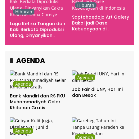
Hiburan
Hiburan
Saptohoedojo Art Galery
Bakal jadi Oase
Lagu Ketika Tangan dan
Kebudayaan di
Kaki Berkata Diproduksi
Indonesia
Ulang, Dinyanyikan
Cakra Khan Bersama
Chrisye
AGENDA
Agenda
Agenda
Job Fair di UNY, Hari Ini
dan Besok
Bank Mandiri dan RS PKU
Muhammadiyah Gelar
Khitanan Gratis
Agenda
Agenda