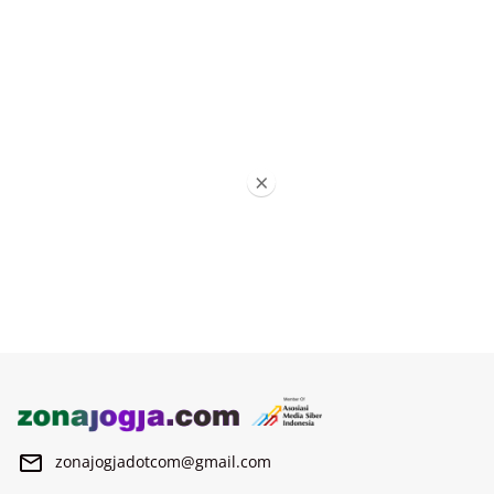
×
zonajogjadotcom@gmail.com