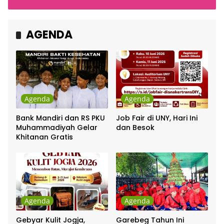
Cakra Khan Bersama
Indonesia
Chrisye
AGENDA
Agenda
Agenda
Bank Mandiri dan RS PKU
Job Fair di UNY, Hari Ini
Muhammadiyah Gelar
dan Besok
Khitanan Gratis
Agenda
Agenda
Gebyar Kulit Jogja,
Garebeg Tahun Ini