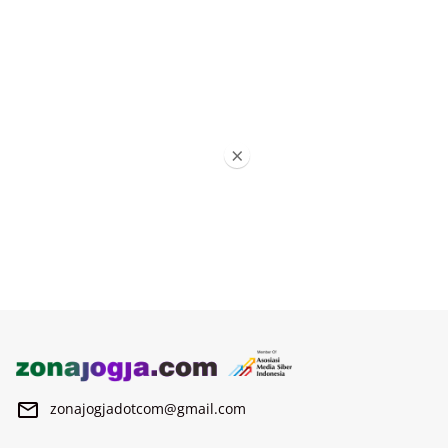
×
zonajogjadotcom@gmail.com