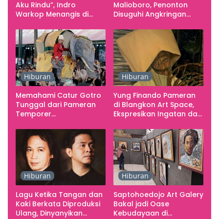
Aku Rindu”, Indro
Malioboro, Penonton
Warkop Menangis di
Disuguhi Angkringan
Studio
Gratis
Hiburan
Hiburan
Memahami Catur Gotro
Yung Finando Pameran
Tunggal dari Pameran
di Blangkon Art Space,
Temporer
Ekspresikan Ingatan dan
Smarabawana
Emosi
Hiburan
Hiburan
Lagu Ketika Tangan dan
Saptohoedojo Art Galery
Kaki Berkata Diproduksi
Bakal jadi Oase
Ulang, Dinyanyikan
Kebudayaan di