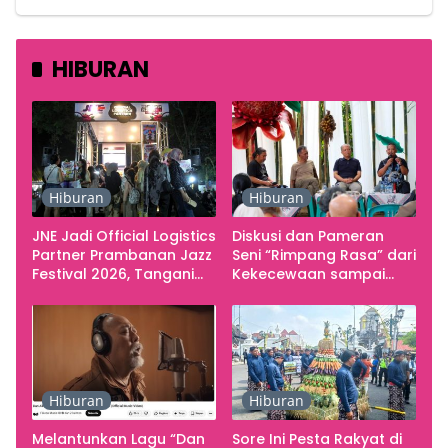
HIBURAN
Hiburan
Hiburan
JNE Jadi Official Logistics
Diskusi dan Pameran
Partner Prambanan Jazz
Seni “Rimpang Rasa” dari
Festival 2026, Tangani
Kekecewaan sampai
Seluruh Pergerakan
Kritik terhadap
Kebutuhan Konser
Yogyakarta sebagai
Pusat Pergerakan Seni
Rupa Indonesia
Hiburan
Hiburan
Melantunkan Lagu “Dan
Sore Ini Pesta Rakyat di