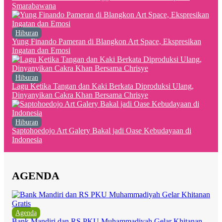
Smarabawana
Hiburan
Yung Finando Pameran di Blangkon Art Space, Ekspresikan
Ingatan dan Emosi
Hiburan
Lagu Ketika Tangan dan Kaki Berkata Diproduksi Ulang,
Dinyanyikan Cakra Khan Bersama Chrisye
Hiburan
Saptohoedojo Art Galery Bakal jadi Oase Kebudayaan di
Indonesia
AGENDA
Agenda
Bank Mandiri dan RS PKU Muhammadiyah Gelar Khitanan