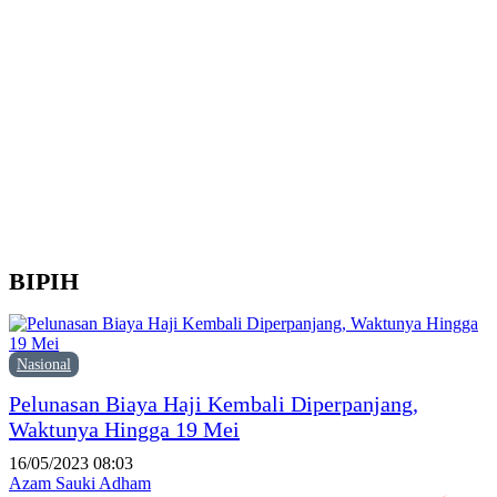
d
Y
M
H
P
F
P
BIPIH
Nasional
Pelunasan Biaya Haji Kembali Diperpanjang,
Waktunya Hingga 19 Mei
16/05/2023 08:03
Azam Sauki Adham