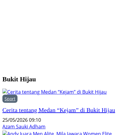
K
P
P
T
Bukit Hijau
Sport
Cerita tentang Medan “Kejam” di Bukit Hijau
25/05/2026 09:10
Azam Sauki Adham