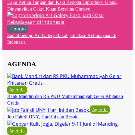
Lagu Ketika Tangan dan Kaki Berkata Diproduksi Ulang,
Dinyanyikan Cakra Khan Bersama Chrisye
Hiburan
Saptohoedojo Art Galery Bakal jadi Oase Kebudayaan di
Indonesia
AGENDA
Agenda
Bank Mandiri dan RS PKU Muhammadiyah Gelar Khitanan
Gratis
Agenda
Job Fair di UNY, Hari Ini dan Besok
Agenda