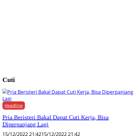
Y
M
H
F
Cuti
Headline
Pria Beristeri Bakal Dapat Cuti Kerja, Bisa
Diperpanjang Lagi
15/12/2022 21:42
15/12/2022 21:42